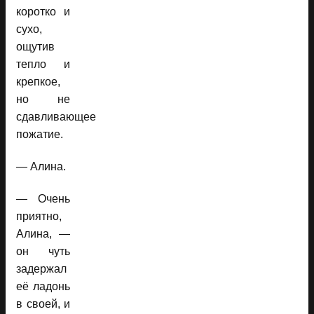
коротко и
сухо,
ощутив
тепло и
крепкое,
но не
сдавливающее
пожатие.
— Алина.
— Очень
приятно,
Алина, —
он чуть
задержал
её ладонь
в своей, и