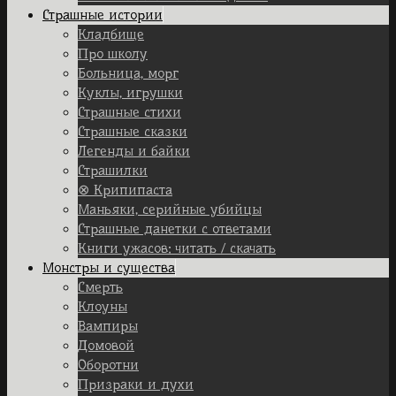
Страшные истории
Кладбище
Про школу
Больница, морг
Куклы, игрушки
Страшные стихи
Страшные сказки
Легенды и байки
Страшилки
⊗ Крипипаста
Маньяки, серийные убийцы
Страшные данетки с ответами
Книги ужасов: читать / скачать
Монстры и существа
Смерть
Клоуны
Вампиры
Домовой
Оборотни
Призраки и духи