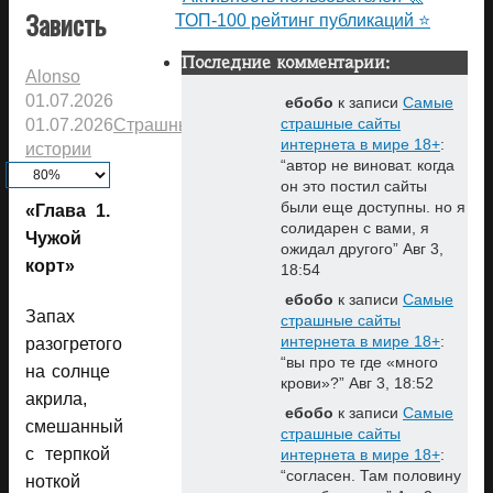
Зависть
ТОП-100 рейтинг публикаций ⭐
Последние комментарии:
Alonso
01.07.2026
ебобо
к записи
Самые
страшные сайты
01.07.2026
Страшные
интернета в мире 18+
:
истории
“
автор не виноват. когда
он это постил сайты
были еще доступны. но я
«Глава 1.
солидарен с вами, я
Чужой
ожидал другого
”
Авг 3,
корт»
18:54
ебобо
к записи
Самые
Запах
страшные сайты
интернета в мире 18+
:
разогретого
“
вы про те где «много
на солнце
крови»?
”
Авг 3, 18:52
акрила,
ебобо
к записи
Самые
смешанный
страшные сайты
с терпкой
интернета в мире 18+
:
“
согласен. Там половину
ноткой