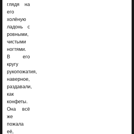
глядя на
его
холёную
ладонь с
ровными,
чистыми
ногтями.
В его
кругу
рукопожатия,
наверное,
раздавали,
как
конфеты.
Она всё
же
пожала
её,