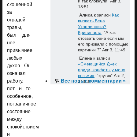
и так блокнули
”
Авг 3,
скошенной
18:51
за
Алиса
к записи
Как
оградой
вызвать Бена
Утопленника?
травы,
Крипипаста
: “
А как
был для
отозвать бена если мы
неё
его призвали с помощью
картинки ?
”
Авг 3, 11:49
привычнее
любых
Елена
к записи
«Смеющийся Джек
духов. Он
приди, конфеты у меня
означал
возьми»
: “
крутяк
”
Авг 2,
работу,
💬
Все новые комментарии »
14:53
пот и то
особенное,
пограничное
состояние
между
спокойствием
и