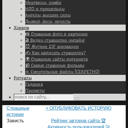
Мертвецы, зомби
НЛО и пришельцы
Ангелы, высшие силы
Дьявол, бесы, нечисть
Хоррор
📸 Страшные фото и картинки
🎬 Видео страшилки онлайн!
😈 Жуткие GIF анимации
✍ Как написать страшилку?
🌍 Страшные сайты интернета
📹 Самые страшные фильмы
☠ Смертельные файлы [СЕКРЕТНО]
Ритуалы
Гадания
Приметы
Search
Search
for:
Home
Страшные
+ ОПУБЛИКОВАТЬ ИСТОРИЮ
истории
ПОЛЬЗОВАТЕЛИ САЙТА 👽
Зависть
Рейтинг авторов сайта 🏆
Активность пользователей 🚀