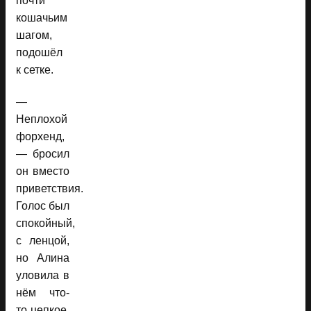
почти
кошачьим
шагом,
подошёл
к сетке.
—
Неплохой
форхенд,
— бросил
он вместо
приветствия.
Голос был
спокойный,
с ленцой,
но Алина
уловила в
нём что-
то цепкое.