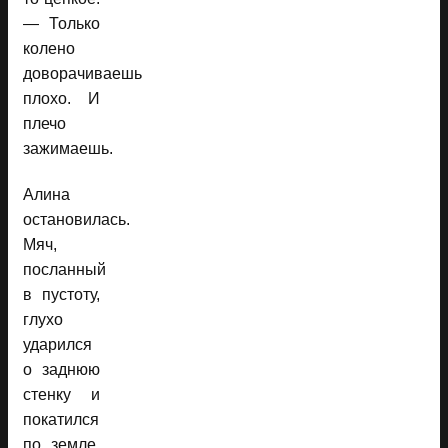
— Только
колено
доворачиваешь
плохо. И
плечо
зажимаешь.
Алина
остановилась.
Мяч,
посланный
в пустоту,
глухо
ударился
о заднюю
стенку и
покатился
по земле.