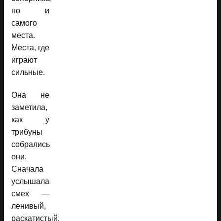
но и
самого
места.
Места, где
играют
сильные.
Она не
заметила,
как у
трибуны
собрались
они.
Сначала
услышала
смех —
ленивый,
раскатистый,