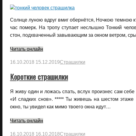
Солнце луною вдруг вмиг обернётся, Ночкою темною кто
час померк. На тропу ступает неслышно Тонкий чел
стон, подхваченный завывающим за окном ветром, сры
Читать онлайн
16.10.2018
15.12.2019
Страшилки
Короткие страшилки
Я живу один и ложась спать, вслух произнес сам себе
«И сладких снов». ***** Ты живешь на шестом этаже
окно, ты увидел как мимо твоего окна идут…
Читать онлайн
16.10.2018
16.10.2018
Страшилки