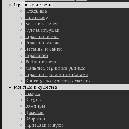
Страшные истории
Кладбище
Про школу
Больница, морг
Куклы, игрушки
Страшные стихи
Страшные сказки
Легенды и байки
Страшилки
⊗ Крипипаста
Маньяки, серийные убийцы
Страшные данетки с ответами
Книги ужасов: читать / скачать
Монстры и существа
Смерть
Клоуны
Вампиры
Домовой
Оборотни
Призраки и духи