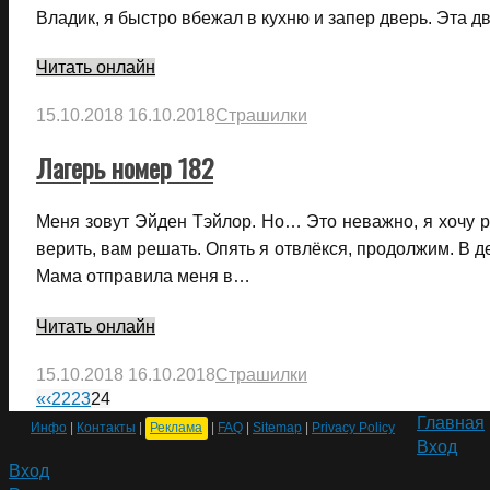
Владик, я быстро вбежал в кухню и запер дверь. Эта 
Читать онлайн
15.10.2018
16.10.2018
Страшилки
Лагерь номер 182
Меня зовут Эйден Тэйлор. Но… Это неважно, я хочу р
верить, вам решать. Опять я отвлёкся, продолжим. В де
Мама отправила меня в…
Читать онлайн
15.10.2018
16.10.2018
Страшилки
«
‹
22
23
24
Главная
Инфо
|
Контакты
|
Реклама
|
FAQ
|
Sitemap
|
Privacy Policy
Вход
Вход