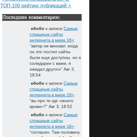
ТОП-100 рейтинг публикаций ⭐
Последние комментарии:
ебобо
к записи
Самые
страшные сайты
интернета в мире 18+
:
“
автор не виноват. когда
он это постил сайты
были еще доступны. но я
солидарен с вами, я
ожидал другого
”
Авг 3,
18:54
ебобо
к записи
Самые
страшные сайты
интернета в мире 18+
:
“
вы про те где «много
крови»?
”
Авг 3, 18:52
ебобо
к записи
Самые
страшные сайты
интернета в мире 18+
:
“
согласен. Там половину