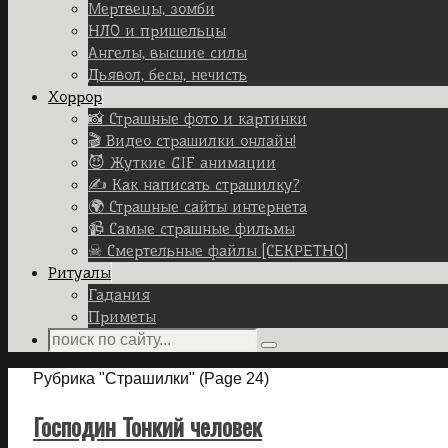
Мертвецы, зомби
НЛО и пришельцы
Ангелы, высшие силы
Дьявол, бесы, нечисть
Хоррор
📸 Страшные фото и картинки
🎬 Видео страшилки онлайн!
😈 Жуткие GIF анимации
✍ Как написать страшилку?
🌍 Страшные сайты интернета
📹 Самые страшные фильмы
☠ Смертельные файлы [СЕКРЕТНО]
Ритуалы
Гадания
Приметы
Search
Search
for:
Home
Рубрика "Страшилки"
(Page 24)
Господин Тонкий человек