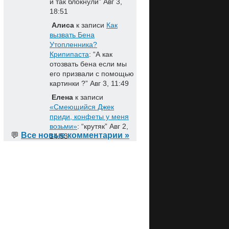
и так блокнули
”
Авг 3,
18:51
Алиса
к записи
Как
вызвать Бена
Утопленника?
Крипипаста
: “
А как
отозвать бена если мы
его призвали с помощью
картинки ?
”
Авг 3, 11:49
Елена
к записи
«Смеющийся Джек
приди, конфеты у меня
возьми»
: “
крутяк
”
Авг 2,
💬
Все новые комментарии »
14:53