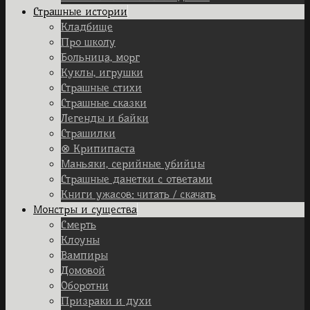
Страшные истории
Кладбище
Про школу
Больница, морг
Куклы, игрушки
Страшные стихи
Страшные сказки
Легенды и байки
Страшилки
⊗ Крипипаста
Маньяки, серийные убийцы
Страшные данетки с ответами
Книги ужасов: читать / скачать
Монстры и существа
Смерть
Клоуны
Вампиры
Домовой
Оборотни
Призраки и духи