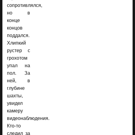
сопротивлялся,
но в
конце
концов
поддался.
Хлипкий
рустер с
грохотом
упал на
пол. За
ней, в
глубине
шахты,
увидел
камеру
видеонаблюдения.
Кто-то
следил за