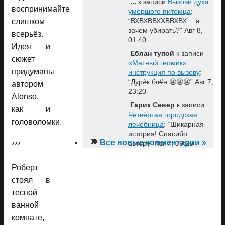
...
к записи
Вызови духа
воспринимайте
умершого питомца
:
“
ВХВХВВХХВВХВХ… а
слишком
зачем убирать?
”
Авг 8,
всерьёз.
01:40
Идея и
Еблан тупой
к записи
сюжет
«Матный гномик»
придуманы
инструкция по вызову
:
“
Дур#к бл#н 🤬🤬🤬
”
Авг 7,
автором
23:20
Alonso,
Гарик Север
к записи
как и
Четвёртая городская
головоломки.
лечебница
: “
Шикарная
история! Спасибо
💬
Все новые комментарии »
автору
”
Авг 7, 09:20
***
Роберт
стоял в
тесной
ванной
комнате,