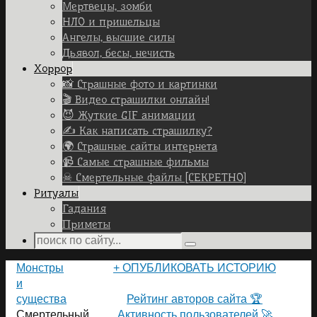
Мертвецы, зомби
НЛО и пришельцы
Ангелы, высшие силы
Дьявол, бесы, нечисть
Хоррор
📸 Страшные фото и картинки
🎬 Видео страшилки онлайн!
😈 Жуткие GIF анимации
✍ Как написать страшилку?
🌍 Страшные сайты интернета
📹 Самые страшные фильмы
☠ Смертельные файлы [СЕКРЕТНО]
Ритуалы
Гадания
Приметы
Search
Search
for:
Home
Монстры
+ ОПУБЛИКОВАТЬ ИСТОРИЮ
и
ПОЛЬЗОВАТЕЛИ САЙТА 👽
существа
Рейтинг авторов сайта 🏆
Смертельный
Активность пользователей 🚀