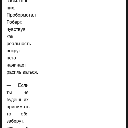
забыл про
них. —
Пробормотал
Роберт,
чувствуя,
как
реальность
вокруг
него
начинает
расплываться.
— Если
ты не
будешь их
принимать,
то тебя
заберут,