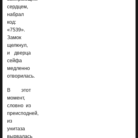
сердцем,
набрал
код:
«7539».
Замок
щелкнул,
и дверца
сейфа
медленно
отворилась.
В этот
момент,
словно из
преисподней,
из
унитаза
вырвалась