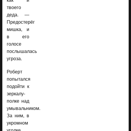
как и
твоего
деда. —
Предостерёг
мишка, и
в его
голосе
послышалась
угроза.
Роберт
попытался
подойти к
зеркалу-
полке над
умывальником.
За ним, в
укромном
уголке,