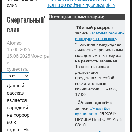
слив
ТОП-100 рейтинг публикаций ⭐
Последние комментарии:
Смертельный
слив
Тёмный рыцарь
к
записи
«Матный гномик»
инструкция по вызову
:
Alonso
“
Поистине незаурядная
15.06.2025
личность с тривиальным
складом ума. К тому же
15.06.2025
Монстры
на редкость забавная.
и
Твоя когнитивная
существа
диспозиция
представляет собой
восхитительный
Данный
клинический…
”
Авг 8,
рассказ
17:00
является
💨Аказа -доно✨
к
пародией
записи
Смайл Дог
крипипаста
: “
Я ХОЧУ
на хоррор
ПРИЗВАТЬ ЕГО!!!!
”
Авг 8,
80-х
08:10
годов. Не