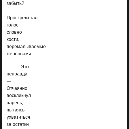
забыть?
—
Проскрежетал
голос,
словно
кости,
перемалываемые
жерновами.
— Это
неправда!
—
Отчаянно
воскликнул
парень,
пытаясь
ухватиться
за остатки