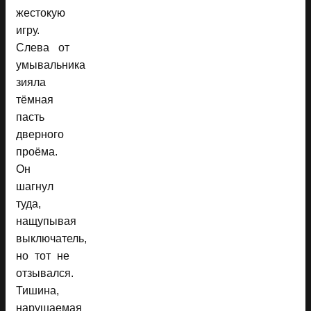
жестокую
игру.
Слева от
умывальника
зияла
тёмная
пасть
дверного
проёма.
Он
шагнул
туда,
нащупывая
выключатель,
но тот не
отзывался.
Тишина,
нарушаемая