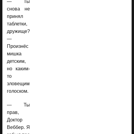
— Ты
снова не
принял
таблетки,
дружище?
—
Произнёс
мишка
детским,
но каким-
то
зловещим
голоском.
— Ты
прав,
Доктор
Веббер. Я