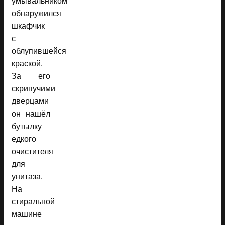
умывальником
обнаружился
шкафчик
с
облупившейся
краской.
За его
скрипучими
дверцами
он нашёл
бутылку
едкого
очистителя
для
унитаза.
На
стиральной
машине