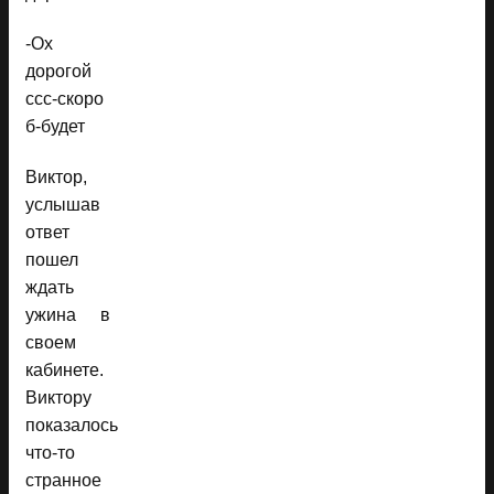
-Ох
дорогой
ссс-скоро
б-будет
Виктор,
услышав
ответ
пошел
ждать
ужина в
своем
кабинете.
Виктору
показалось
что-то
странное