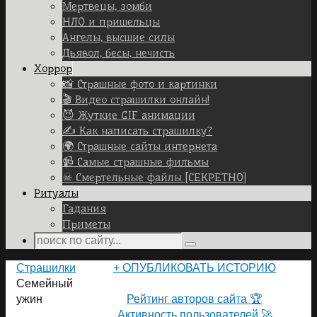
Мертвецы, зомби
НЛО и пришельцы
Ангелы, высшие силы
Дьявол, бесы, нечисть
Хоррор
📸 Страшные фото и картинки
🎬 Видео страшилки онлайн!
😈 Жуткие GIF анимации
✍ Как написать страшилку?
🌍 Страшные сайты интернета
📹 Самые страшные фильмы
☠ Смертельные файлы [СЕКРЕТНО]
Ритуалы
Гадания
Приметы
Search
Search
for:
Home
Страшилки
+ ОПУБЛИКОВАТЬ ИСТОРИЮ
Семейный
ПОЛЬЗОВАТЕЛИ САЙТА 👽
ужин
Рейтинг авторов сайта 🏆
Активность пользователей 🚀