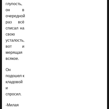
глупость,
он в
очередной
раз всё
списал на
свою
усталость,
вот и
мерящая
всякое.
Он
подошел к
кладовой
и
спросил.
-Милая