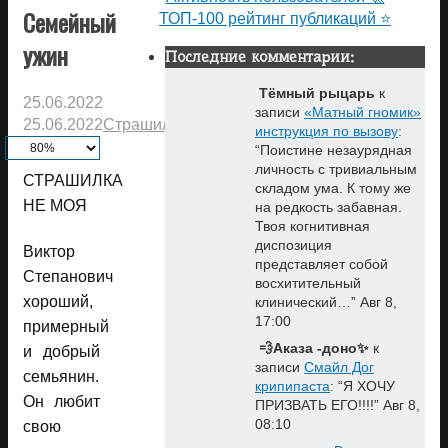
Семейный
ТОП-100 рейтинг публикаций ⭐
ужин
Последние комментарии:
Тёмный рыцарь
к
25.06.2022
записи
«Матный гномик»
25.06.2022
Страшилки
инструкция по вызову
:
“
Поистине незаурядная
личность с тривиальным
СТРАШИЛКА
складом ума. К тому же
НЕ МОЯ
на редкость забавная.
Твоя когнитивная
диспозиция
Виктор
представляет собой
Степанович
восхитительный
хороший,
клинический…
”
Авг 8,
17:00
примерный
💨Аказа -доно✨
к
и добрый
записи
Смайл Дог
семьянин.
крипипаста
: “
Я ХОЧУ
Он любит
ПРИЗВАТЬ ЕГО!!!!
”
Авг 8,
08:10
свою