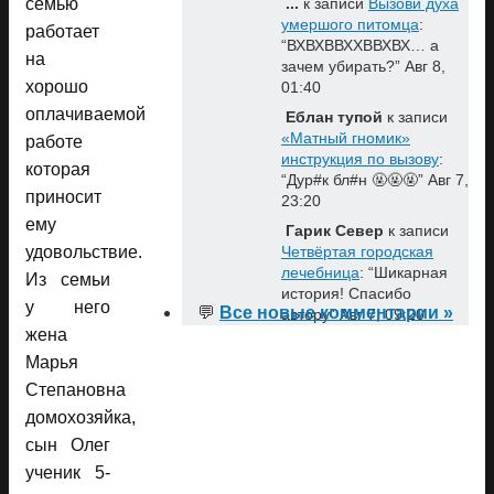
семью
...
к записи
Вызови духа
умершого питомца
:
работает
“
ВХВХВВХХВВХВХ… а
на
зачем убирать?
”
Авг 8,
хорошо
01:40
оплачиваемой
Еблан тупой
к записи
«Матный гномик»
работе
инструкция по вызову
:
которая
“
Дур#к бл#н 🤬🤬🤬
”
Авг 7,
приносит
23:20
ему
Гарик Север
к записи
удовольствие.
Четвёртая городская
лечебница
: “
Шикарная
Из семьи
история! Спасибо
у него
💬
Все новые комментарии »
автору
”
Авг 7, 09:20
жена
Марья
Степановна
домохозяйка,
сын Олег
ученик 5-