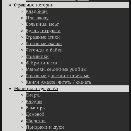
Страшные истории
Кладбище
Про школу
Больница, морг
Куклы, игрушки
Страшные стихи
Страшные сказки
Легенды и байки
Страшилки
⊗ Крипипаста
Маньяки, серийные убийцы
Страшные данетки с ответами
Книги ужасов: читать / скачать
Монстры и существа
Смерть
Клоуны
Вампиры
Домовой
Оборотни
Призраки и духи