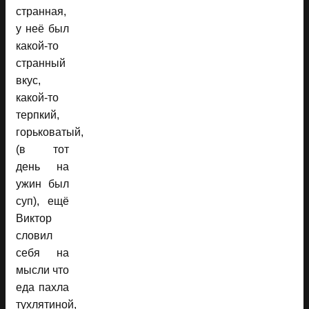
странная,
у неё был
какой-то
странный
вкус,
какой-то
терпкий,
горьковатый,
(в тот
день на
ужин был
суп), ещё
Виктор
словил
себя на
мысли что
еда пахла
тухлятиной,