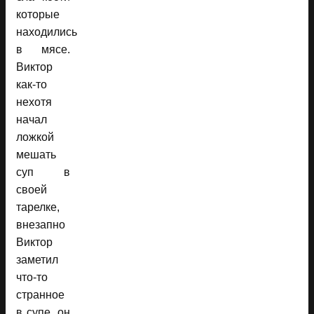
которые
находились
в мясе.
Виктор
как-то
нехотя
начал
ложкой
мешать
суп в
своей
тарелке,
внезапно
Виктор
заметил
что-то
странное
в супе, он