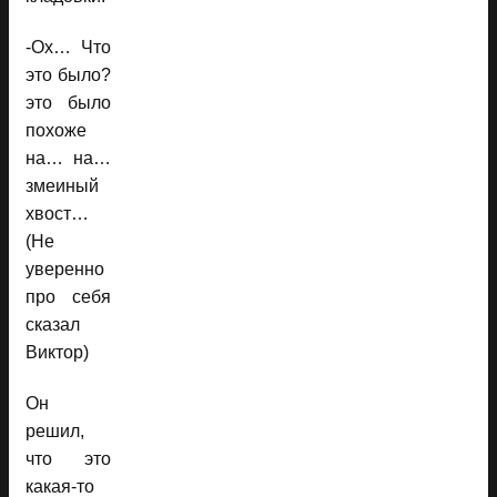
-Ох… Что
это было?
это было
похоже
на… на…
змеиный
хвост…
(Не
уверенно
про себя
сказал
Виктор)
Он
решил,
что это
какая-то