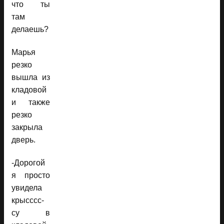
что ты
там
делаешь?
Марья
резко
вышла из
кладовой
и также
резко
закрыла
дверь.
-Дорогой
я просто
увидела
крысссс-
су в