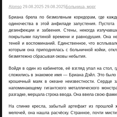
Alonso
29.08.2025
29.08.2025
Больница, морг
Бриана брела по безмолвным коридорам, где кажд
одиночества в этой анфиладе запустения. Пустота
дезинфекции и забвения. Стены, некогда излучавш
покрытыми паутиной времени и равнодушия. Она не 
теней и воспоминаний. Единственное, что всплыва
которым она приподнялась с больничной койки, отк
безмятежно сбрасывая оковы небытия.
Войдя в один из кабинетов, её взгляд упал на стол, 
сложились в знакомое имя — Бриана Дэйл. Это было
крошечный маяк в океане неизвестности. Сердце з
напоминающему гигантского металлического монстр
разгадке, мерцала строка ввода. Она ввела свою фами
На спинке кресла, забытый артефакт из прошлой ж
мелочей, она нашла расчёску. Странное, почти мисти