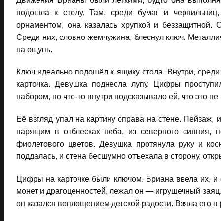
Движения Брианы были лёгкими, будто она выполня
подошла к столу. Там, среди бумаг и чернильниц
орнаментом, она казалась хрупкой и беззащитной. О
Среди них, словно жемчужина, блеснул ключ. Металли
на ощупь.
Ключ идеально подошёл к ящику стола. Внутри, сред
карточка. Девушка поднесла лупу. Цифры проступил
набором, но что-то внутри подсказывало ей, что это не 
Её взгляд упал на картину справа на стене. Пейзаж,
парящим в отблесках неба, из северного сияния, п
фиолетового цветов. Девушка протянула руку и кос
поддалась, и стена бесшумно отъехала в сторону, откр
Цифры на карточке были ключом. Бриана ввела их, и 
монет и драгоценностей, лежал он — игрушечный заяц
он казался воплощением детской радости. Взяла его в р