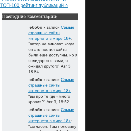
ТОП-100 рейтинг публикаций ⭐
Последние комментарии:
ебобо
к записи
Самые
страшные сайты
интернета в мире 18+
:
“
автор не виноват. когда
он это постил сайты
были еще доступны. но я
солидарен с вами, я
ожидал другого
”
Авг 3,
18:54
ебобо
к записи
Самые
страшные сайты
интернета в мире 18+
:
“
вы про те где «много
крови»?
”
Авг 3, 18:52
ебобо
к записи
Самые
страшные сайты
интернета в мире 18+
:
“
согласен. Там половину