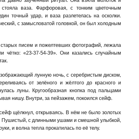
ла давно заученный ритуал. Она взяла молоток и
, стояла ваза. Фарфоровая, с тонким цветочным
дин точный удар, и ваза разлетелась на осколки.
ческий, с замысловатой головкой, он был холодным
и старых писем и пожелтевших фотографий, лежала
и чётко: «23-37-54-39». Они казались случайным
так.
 изображающий лунную ночь, с серебристым диском,
ереливаясь от зелёного и жёлтого до красного и
нулась луны. Кругообразная кнопка под пальцами
ывая нишу. Внутри, за пейзажем, покоился сейф.
сейф щёлкнул, открываясь. В нём не было золотых
. Пушистый, с длинными ушами и смешной улыбкой,
уки, и волна тепла прокатилась по её телу.