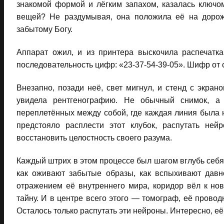
знакомой формой и лёгким запахом, казалась ключо
вещей? Не раздумывая, она положила её на дорож
забытому Богу.
Аппарат ожил, и из принтера выскочила распечатк
последовательность цифр: «23-37-54-39-05». Шифр от 
Внезапно, позади неё, свет мигнул, и стенд с экра
увидела рентгенографию. Не обычный снимок, а 
переплетённых между собой, где каждая линия была
предстояло расплести этот клубок, распутать ней
восстановить целостность своего разума.
Каждый штрих в этом процессе был шагом вглубь себя,
как оживают забытые образы, как вспыхивают давн
отражением её внутреннего мира, коридор вёл к но
тайну. И в центре всего этого — томограф, её провод
Осталось только распутать эти нейроны. Интересно, её