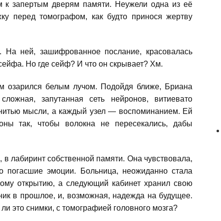
м к запертым дверям памяти. Неужели одна из её
ку перед томографом, как будто принося жертву
а. На ней, зашифрованное послание, красовалась
сейфа. Но где сейф? И что он скрывает? Хм.
ном озарился белым лучом. Подойдя ближе, Бриана
сложная, запутанная сеть нейронов, витиевато
 нитью мысли, а каждый узел — воспоминанием. Ей
роны так, чтобы волокна не пересекались, дабы
 в лабиринт собственной памяти. Она чувствовала,
о погасшие эмоции. Больница, неожиданно стала
вому открытию, а следующий кабинет хранил свою
ник в прошлое, и, возможная, надежда на будущее.
 ли это снимки, с томографией головного мозга?