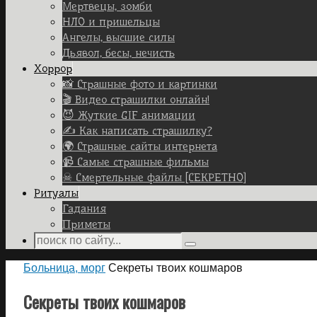
Мертвецы, зомби
НЛО и пришельцы
Ангелы, высшие силы
Дьявол, бесы, нечисть
Хоррор
📸 Страшные фото и картинки
🎬 Видео страшилки онлайн!
😈 Жуткие GIF анимации
✍ Как написать страшилку?
🌍 Страшные сайты интернета
📹 Самые страшные фильмы
☠ Смертельные файлы [СЕКРЕТНО]
Ритуалы
Гадания
Приметы
Search
Search
for:
Home
Больница, морг
Секреты твоих кошмаров
Секреты твоих кошмаров