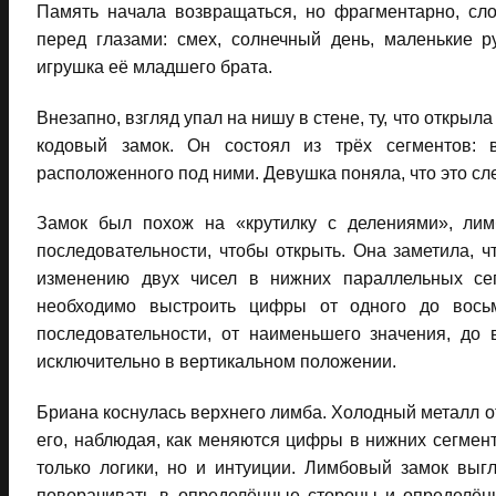
Память начала возвращаться, но фрагментарно, сло
перед глазами: смех, солнечный день, маленькие 
игрушка её младшего брата.
Внезапно, взгляд упал на нишу в стене, ту, что открыл
кодовый замок. Он состоял из трёх сегментов: 
расположенного под ними. Девушка поняла, что это сл
Замок был похож на «крутилку с делениями», лим
последовательности, чтобы открыть. Она заметила, 
изменению двух чисел в нижних параллельных сег
необходимо выстроить цифры от одного до восьм
последовательности, от наименьшего значения, до
исключительно в вертикальном положении.
Бриана коснулась верхнего лимба. Холодный металл о
его, наблюдая, как меняются цифры в нижних сегмен
только логики, но и интуиции. Лимбовый замок выг
поворачивать в определённые стороны и определённ