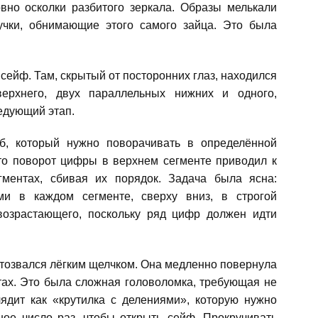
вно осколки разбитого зеркала. Образы мелькали
ручки, обнимающие этого самого зайца. Это была
а сейф. Там, скрытый от посторонних глаз, находился
верхнего, двух параллельных нижних и одного,
едующий этап.
б, который нужно поворачивать в определённой
что поворот цифры в верхнем сегменте приводил к
ментах, сбивая их порядок. Задача была ясна:
и в каждом сегменте, сверху вниз, в строгой
 возрастающего, поскольку ряд цифр должен идти
тозвался лёгким щелчком. Она медленно повернула
тах. Это была сложная головоломка, требующая не
лядит как «крутилка с делениями», которую нужно
ое число раз, чтобы открыть сейф. Прокручивать