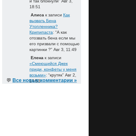
и так блокнули
”
Авг 3,
18:51
Алиса
к записи
Как
вызвать Бена
Утопленника?
Крипипаста
: “
А как
отозвать бена если мы
его призвали с помощью
картинки ?
”
Авг 3, 11:49
Елена
к записи
«Смеющийся Джек
приди, конфеты у меня
возьми»
: “
крутяк
”
Авг 2,
💬
Все новые комментарии »
14:53