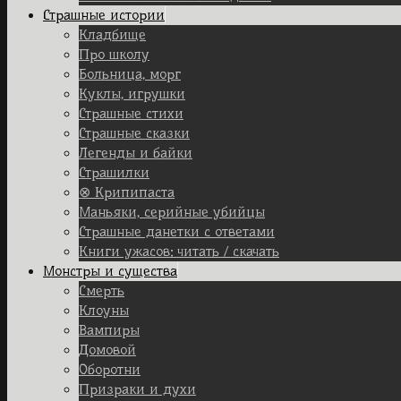
Страшные истории
Кладбище
Про школу
Больница, морг
Куклы, игрушки
Страшные стихи
Страшные сказки
Легенды и байки
Страшилки
⊗ Крипипаста
Маньяки, серийные убийцы
Страшные данетки с ответами
Книги ужасов: читать / скачать
Монстры и существа
Смерть
Клоуны
Вампиры
Домовой
Оборотни
Призраки и духи