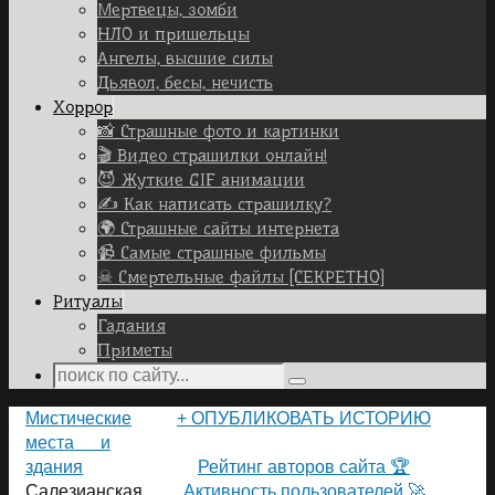
Мертвецы, зомби
НЛО и пришельцы
Ангелы, высшие силы
Дьявол, бесы, нечисть
Хоррор
📸 Страшные фото и картинки
🎬 Видео страшилки онлайн!
😈 Жуткие GIF анимации
✍ Как написать страшилку?
🌍 Страшные сайты интернета
📹 Самые страшные фильмы
☠ Смертельные файлы [СЕКРЕТНО]
Ритуалы
Гадания
Приметы
Search
Search
for:
Home
Мистические
+ ОПУБЛИКОВАТЬ ИСТОРИЮ
места и
ПОЛЬЗОВАТЕЛИ САЙТА 👽
здания
Рейтинг авторов сайта 🏆
Салезианская
Активность пользователей 🚀