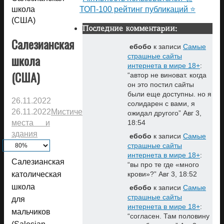
школа
ТОП-100 рейтинг публикаций ⭐
(США)
Последние комментарии:
Салезианская
ебобо
к записи
Самые
школа
страшные сайты
интернета в мире 18+
:
(США)
“
автор не виноват. когда
он это постил сайты
были еще доступны. но я
26.11.2022
солидарен с вами, я
26.11.2022
Мистические
ожидал другого
”
Авг 3,
места и
18:54
здания
ебобо
к записи
Самые
страшные сайты
интернета в мире 18+
:
Салезианская
“
вы про те где «много
католическая
крови»?
”
Авг 3, 18:52
школа
ебобо
к записи
Самые
страшные сайты
для
интернета в мире 18+
:
мальчиков
“
согласен. Там половину