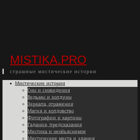
MISTIKA.PRO
страшные мистические истории
Skip
Мистические истории
to
Сны и сновидения
content
Ведьмы и колдуны
Зеркала, отражения
Магия и колдовство
Фотографии и картины
Гадания, предсказания
Мистика и необъяснимое
Мистические места и здания