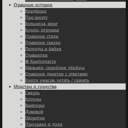
Страшные истории
Кладбище
Про школу
Больница, морг
Куклы, игрушки
Страшные стихи
Страшные сказки
Легенды и байки
Страшилки
⊗ Крипипаста
Маньяки, серийные убийцы
Страшные данетки с ответами
Книги ужасов: читать / скачать
Монстры и существа
Смерть
Клоуны
Вампиры
Домовой
Оборотни
Призраки и духи