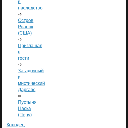
в
наследство
➩
Остров
Роанок
(США)
➩
Приглашал
в
гости
➩
Загадочный
и
мистический
Даргавс
➩
Пустыня
Наска
(Перу)
Колодец