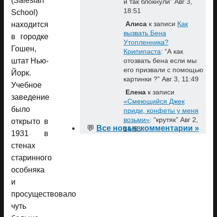
(Salesian
и так блокнули
”
Авг 3,
18:51
School)
Алиса
к записи
Как
находится
вызвать Бена
в городке
Утопленника?
Гошен,
Крипипаста
: “
А как
штат Нью-
отозвать бена если мы
его призвали с помощью
Йорк.
картинки ?
”
Авг 3, 11:49
Учебное
Елена
к записи
заведение
«Смеющийся Джек
было
приди, конфеты у меня
возьми»
: “
крутяк
”
Авг 2,
открыто в
💬
Все новые комментарии »
14:53
1931 в
стенах
старинного
особняка
и
просуществовало
чуть