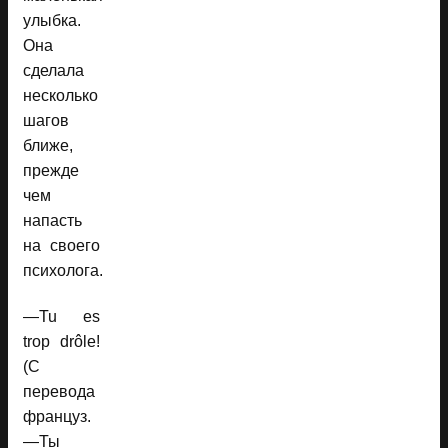
улыбка.
Она
сделала
несколько
шагов
ближе,
прежде
чем
напасть
на своего
психолога.
—Tu es
trop drôle!
(С
перевода
француз.
—Ты