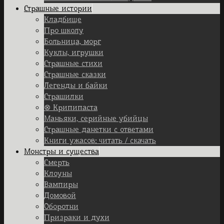
Страшные истории
Кладбище
Про школу
Больница, морг
Куклы, игрушки
Страшные стихи
Страшные сказки
Легенды и байки
Страшилки
⊗ Крипипаста
Маньяки, серийные убийцы
Страшные данетки с ответами
Книги ужасов: читать / скачать
Монстры и существа
Смерть
Клоуны
Вампиры
Домовой
Оборотни
Призраки и духи