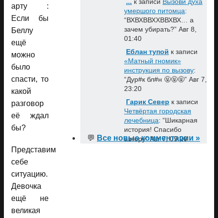
...
к записи
Вызови духа
арту :
умершого питомца
:
Если бы
“
ВХВХВВХХВВХВХ… а
зачем убирать?
”
Авг 8,
Беллу
01:40
ещё
Еблан тупой
к записи
можно
«Матный гномик»
было
инструкция по вызову
:
спасти, то
“
Дур#к бл#н 🤬🤬🤬
”
Авг 7,
23:20
какой
Гарик Север
к записи
разговор
Четвёртая городская
её ждал
лечебница
: “
Шикарная
бы?
история! Спасибо
💬
Все новые комментарии »
автору
”
Авг 7, 09:20
Представим
себе
ситуацию.
Девочка
ещё не
великая