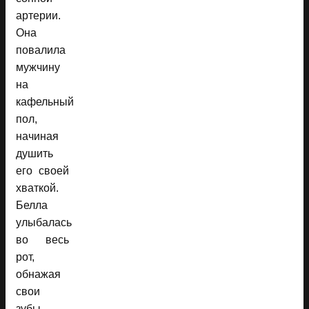
артерии.
Она
повалила
мужчину
на
кафельный
пол,
начиная
душить
его своей
хваткой.
Белла
улыбалась
во весь
рот,
обнажая
свои
зубы.