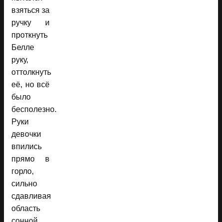
взяться за
ручку и
проткнуть
Белле
руку,
оттолкнуть
её, но всё
было
бесполезно.
Руки
девочки
впились
прямо в
горло,
сильно
сдавливая
область
сонной