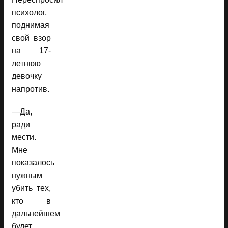
психолог,
поднимая
свой взор
на 17-
летнюю
девочку
напротив.
—Да,
ради
мести.
Мне
показалось
нужным
убить тех,
кто в
дальнейшем
будет