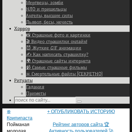
Мертвецы, зомби
НЛО и пришельцы
Ангелы, высшие силы
Дьявол, бесы, нечисть
Хоррор
📸 Страшные фото и картинки
🎬 Видео страшилки онлайн!
😈 Жуткие GIF анимации
✍ Как написать страшилку?
🌍 Страшные сайты интернета
📹 Самые страшные фильмы
☠ Смертельные файлы [СЕКРЕТНО]
Ритуалы
Гадания
Приметы
Search
Search
for:
Home
⊗
+ ОПУБЛИКОВАТЬ ИСТОРИЮ
Крипипаста
ПОЛЬЗОВАТЕЛИ САЙТА 👽
Пойманая
Рейтинг авторов сайта 🏆
молодая
Активность пользователей 🚀