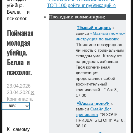
убийца.
ТОП-100 рейтинг публикаций ⭐
Белла и
Последние комментарии:
психолог.
Тёмный рыцарь
к
Пойманая
записи
«Матный гномик»
инструкция по вызову
:
молодая
“
Поистине незаурядная
убийца.
личность с тривиальным
складом ума. К тому же
Белла и
на редкость забавная.
Твоя когнитивная
психолог.
диспозиция
представляет собой
восхитительный
23.04.2026
клинический…
”
Авг 8,
23.04.2026
⊗
17:00
Крипипаста
💨Аказа -доно✨
к
записи
Смайл Дог
крипипаста
: “
Я ХОЧУ
ПРИЗВАТЬ ЕГО!!!!
”
Авг 8,
08:10
К самому