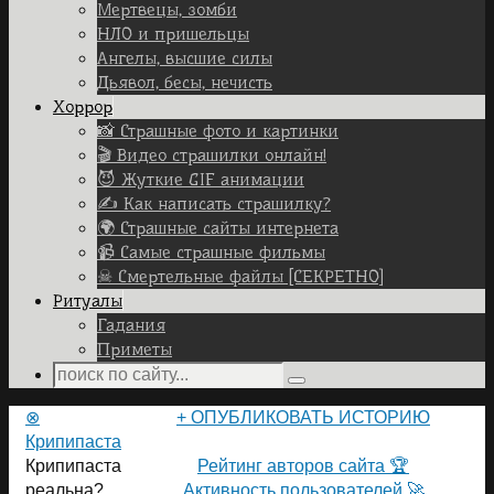
Мертвецы, зомби
НЛО и пришельцы
Ангелы, высшие силы
Дьявол, бесы, нечисть
Хоррор
📸 Страшные фото и картинки
🎬 Видео страшилки онлайн!
😈 Жуткие GIF анимации
✍ Как написать страшилку?
🌍 Страшные сайты интернета
📹 Самые страшные фильмы
☠ Смертельные файлы [СЕКРЕТНО]
Ритуалы
Гадания
Приметы
Search
Search
for:
Home
⊗
+ ОПУБЛИКОВАТЬ ИСТОРИЮ
Крипипаста
ПОЛЬЗОВАТЕЛИ САЙТА 👽
Крипипаста
Рейтинг авторов сайта 🏆
реальна?
Активность пользователей 🚀