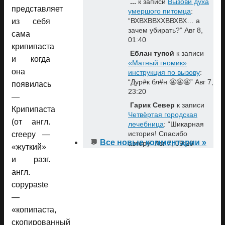
...
к записи
Вызови духа
представляет
умершого питомца
:
“
ВХВХВВХХВВХВХ… а
из себя
зачем убирать?
”
Авг 8,
сама
01:40
крипипаста
Еблан тупой
к записи
и когда
«Матный гномик»
она
инструкция по вызову
:
“
Дур#к бл#н 🤬🤬🤬
”
Авг 7,
появилась
23:20
—
Гарик Север
к записи
Крипипаста
Четвёртая городская
(от англ.
лечебница
: “
Шикарная
история! Спасибо
creepy —
💬
Все новые комментарии »
автору
”
Авг 7, 09:20
«жуткий»
и разг.
англ.
copypaste
—
«копипаста,
скопированный