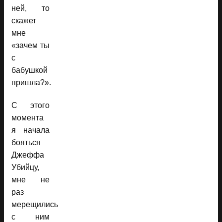
ней, то
скажет
мне
«зачем ты
с
бабушкой
пришла?».
С этого
момента
я начала
бояться
Джеффа
Убийцу,
мне не
раз
мерещились
с ним