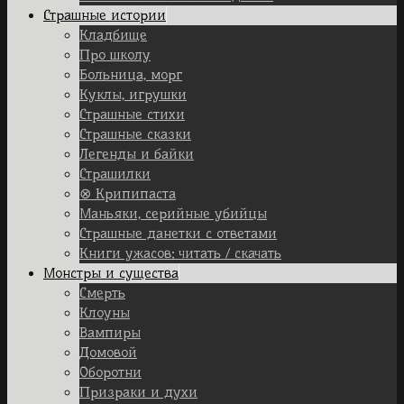
Страшные истории
Кладбище
Про школу
Больница, морг
Куклы, игрушки
Страшные стихи
Страшные сказки
Легенды и байки
Страшилки
⊗ Крипипаста
Маньяки, серийные убийцы
Страшные данетки с ответами
Книги ужасов: читать / скачать
Монстры и существа
Смерть
Клоуны
Вампиры
Домовой
Оборотни
Призраки и духи