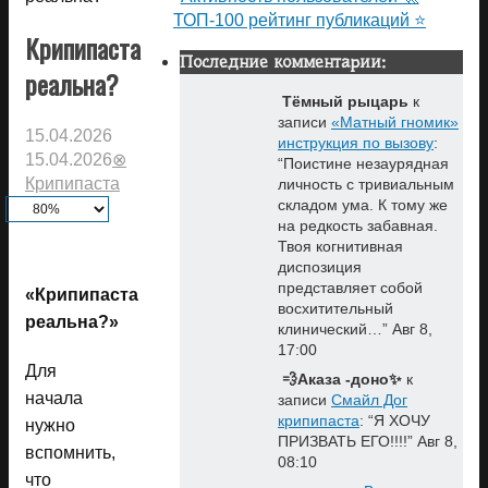
ТОП-100 рейтинг публикаций ⭐
Крипипаста
Последние комментарии:
реальна?
Тёмный рыцарь
к
записи
«Матный гномик»
15.04.2026
инструкция по вызову
:
15.04.2026
⊗
“
Поистине незаурядная
Крипипаста
личность с тривиальным
складом ума. К тому же
на редкость забавная.
Твоя когнитивная
диспозиция
представляет собой
«Крипипаста
восхитительный
реальна?»
клинический…
”
Авг 8,
17:00
Для
💨Аказа -доно✨
к
начала
записи
Смайл Дог
крипипаста
: “
Я ХОЧУ
нужно
ПРИЗВАТЬ ЕГО!!!!
”
Авг 8,
вспомнить,
08:10
что