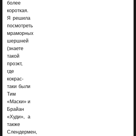
более
короткая.
Я решила
посмотреть
мраморных
шершней
(знаете
такой
проэкт,
где
кокрас-
таки были
Тим
«Маски» и
Брайан
«Худи», а
также
Слендермен,