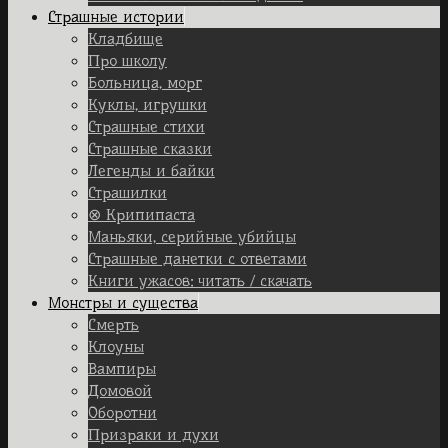
Страшные истории
Кладбище
Про школу
Больница, морг
Куклы, игрушки
Страшные стихи
Страшные сказки
Легенды и байки
Страшилки
⊗ Крипипаста
Маньяки, серийные убийцы
Страшные данетки с ответами
Книги ужасов: читать / скачать
Монстры и существа
Смерть
Клоуны
Вампиры
Домовой
Оборотни
Призраки и духи