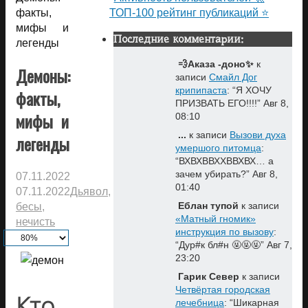
факты,
ТОП-100 рейтинг публикаций ⭐
мифы и
Последние комментарии:
легенды
💨Аказа -доно✨
к
Демоны:
записи
Смайл Дог
крипипаста
: “
Я ХОЧУ
факты,
ПРИЗВАТЬ ЕГО!!!!
”
Авг 8,
мифы и
08:10
...
к записи
Вызови духа
легенды
умершого питомца
:
“
ВХВХВВХХВВХВХ… а
зачем убирать?
”
Авг 8,
07.11.2022
01:40
07.11.2022
Дьявол,
Еблан тупой
к записи
бесы,
«Матный гномик»
нечисть
инструкция по вызову
:
“
Дур#к бл#н 🤬🤬🤬
”
Авг 7,
23:20
Гарик Север
к записи
Четвёртая городская
Кто
лечебница
: “
Шикарная