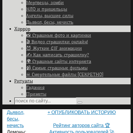
Мертвецы, зомби
НЛО и пришельцы
Ангелы, высшие силы
Дьявол, бесы, нечисть
Хоррор
📸 Страшные фото и картинки
🎬 Видео страшилки онлайн!
😈 Жуткие GIF анимации
✍ Как написать страшилку?
🌍 Страшные сайты интернета
📹 Самые страшные фильмы
☠ Смертельные файлы [СЕКРЕТНО]
Ритуалы
Гадания
Приметы
Search
Search
for:
Home
Дьявол,
+ ОПУБЛИКОВАТЬ ИСТОРИЮ
бесы,
ПОЛЬЗОВАТЕЛИ САЙТА 👽
нечисть
Рейтинг авторов сайта 🏆
Демоны:
Активность пользователей 🚀