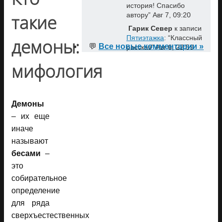
история! Спасибо
такие
автору
”
Авг 7, 09:20
Гарик Север
к записи
Пятиэтажка
: “
Классный
демоны:
💬
Все новые комментарии »
рассказ
”
Авг 6, 22:59
мифология
Демоны
– их еще
иначе
называют
бесами
–
это
собирательное
определение
для ряда
сверхъестественных