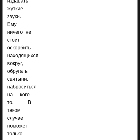
издавать
жуткие
звуки.
Ему
ничего не
стоит
оскорбить
находящихся
вокруг,
обругать
святыни,
наброситься
на кого-
то. В
таком
случае
поможет
только