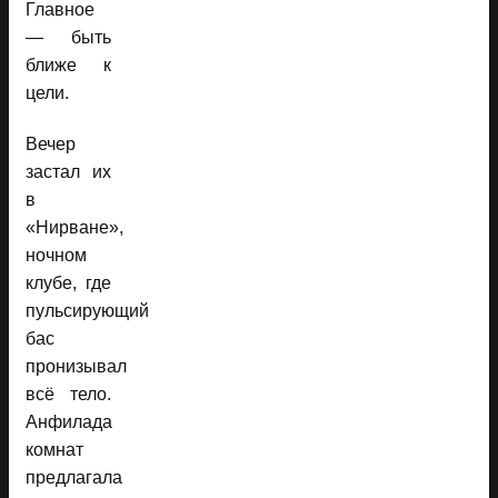
Главное
— быть
ближе к
цели.
Вечер
застал их
в
«Нирване»,
ночном
клубе, где
пульсирующий
бас
пронизывал
всё тело.
Анфилада
комнат
предлагала