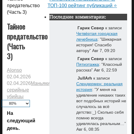
предательство
ТОП-100 рейтинг публикаций ⭐
(Часть 3)
Последние комментарии:
Тайное
Гарик Север
к записи
предательство
Четвёртая городская
лечебница
: “
Шикарная
(Часть
история! Спасибо
автору
”
Авг 7, 09:20
3)
Гарик Север
к записи
Пятиэтажка
: “
Классный
Alonso
рассказ
”
Авг 6, 22:59
02.04.2026
JullArh
к записи
02.04.2026
Маньяки,
Слендермен: реальная
история
: “
У меня на
серийные
удивление никаких таких
убийцы
вот подобных историй не
случалось за всё
детство:_) Сколько себя
На
помню всегда
следующий
удивлялась реальным…
”
день.
Авг 6, 08:35