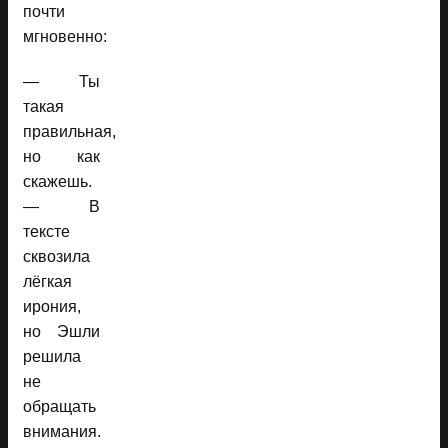
почти
мгновенно:
— Ты
такая
правильная,
но как
скажешь.
— В
тексте
сквозила
лёгкая
ирония,
но Эшли
решила
не
обращать
внимания.