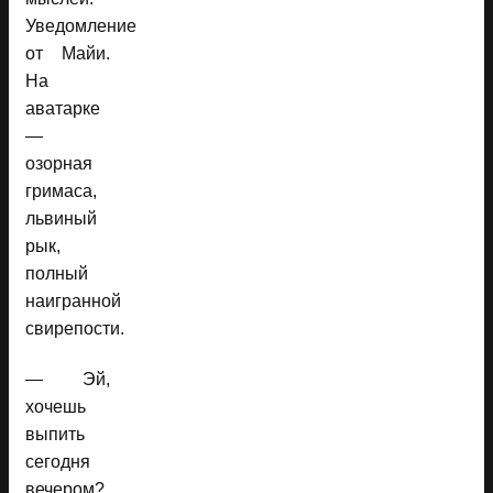
Уведомление
от Майи.
На
аватарке
—
озорная
гримаса,
львиный
рык,
полный
наигранной
свирепости.
— Эй,
хочешь
выпить
сегодня
вечером?