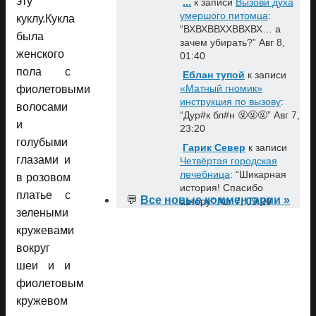
эту
...
к записи
Вызови духа
умершого питомца
:
куклу.Кукла
“
ВХВХВВХХВВХВХ… а
была
зачем убирать?
”
Авг 8,
женского
01:40
пола с
Еблан тупой
к записи
«Матный гномик»
фиолетовыми
инструкция по вызову
:
волосами
“
Дур#к бл#н 🤬🤬🤬
”
Авг 7,
и
23:20
голубыми
Гарик Север
к записи
глазами и
Четвёртая городская
лечебница
: “
Шикарная
в розовом
история! Спасибо
платье с
💬
Все новые комментарии »
автору
”
Авг 7, 09:20
зелеными
кружевами
вокруг
шеи и и
фиолетовым
кружевом