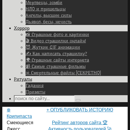
Мертвецы, зомби
НЛО и пришельцы
Ангелы, высшие силы
Дьявол, бесы, нечисть
Хоррор
📸 Страшные фото и картинки
🎬 Видео страшилки онлайн!
😈 Жуткие GIF анимации
✍ Как написать страшилку?
🌍 Страшные сайты интернета
📹 Самые страшные фильмы
☠ Смертельные файлы [СЕКРЕТНО]
Ритуалы
Гадания
Приметы
Search
Search
for:
Home
⊗
+ ОПУБЛИКОВАТЬ ИСТОРИЮ
Крипипаста
ПОЛЬЗОВАТЕЛИ САЙТА 👽
Смеющиеся
Рейтинг авторов сайта 🏆
Джесс
Активность пользователей 🚀