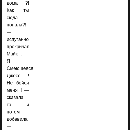
дома ?!
Как ты
сюда
попала?!
—
испуганно
прокричал
Майк . —
Я
Смеющеяся
Джесс !
Не бойся
меня ! —
сказала
та и
потом
добавила
—