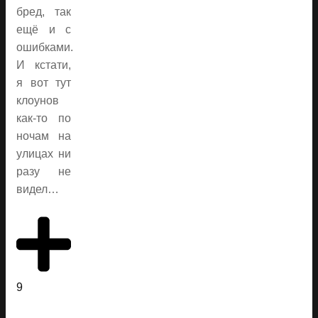
бред, так
ещё и с
ошибками.
И кстати,
я вот тут
клоунов
как-то по
ночам на
улицах ни
разу не
видел…
9