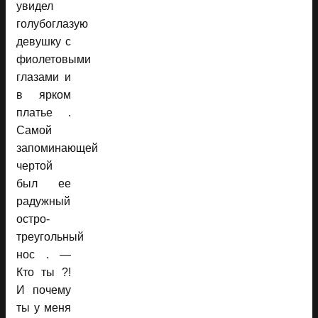
увидел
голубоглазую
девушку с
фиолетовыми
глазами и
в ярком
платье .
Самой
запоминающей
чертой
был ее
радужный
остро-
треугольный
нос . —
Кто ты ?!
И почему
ты у меня