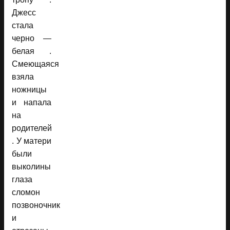
Джесс
стала
черно —
белая .
Смеющаяся
взяла
ножницы
и напала
на
родителей
. У матери
были
выколины
глаза
сломон
позвоночник
и