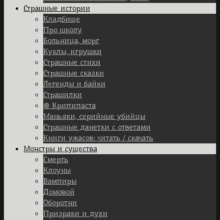
Страшные истории
Кладбище
Про школу
Больница, морг
Куклы, игрушки
Страшные стихи
Страшные сказки
Легенды и байки
Страшилки
⊗ Крипипаста
Маньяки, серийные убийцы
Страшные данетки с ответами
Книги ужасов: читать / скачать
Монстры и существа
Смерть
Клоуны
Вампиры
Домовой
Оборотни
Призраки и духи