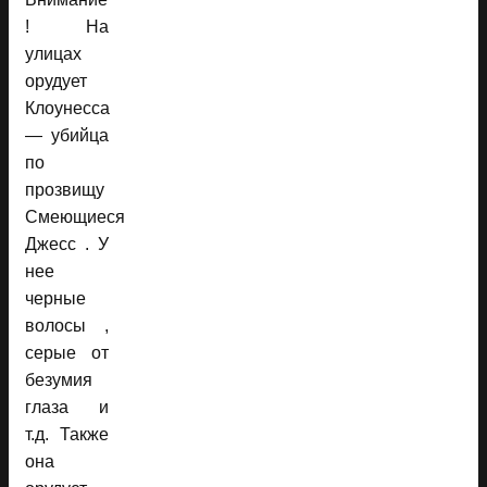
! На
улицах
орудует
Клоунесса
— убийца
по
прозвищу
Смеющиеся
Джесс . У
нее
черные
волосы ,
серые от
безумия
глаза и
т.д. Также
она