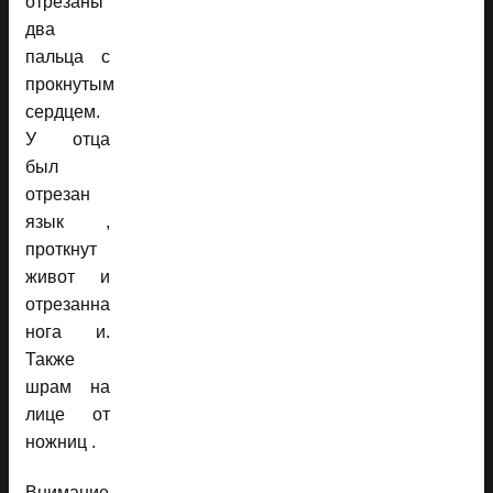
отрезаны
два
пальца с
прокнутым
сердцем.
У отца
был
отрезан
язык ,
проткнут
живот и
отрезанна
нога и.
Также
шрам на
лице от
ножниц .
Внимание