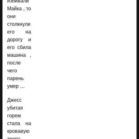
избивали
Майка , то
они
столкнули
его на
дорогу и
его сбила
машина ,
после
чего
парень
умер …
Джесс
убитая
горем
стала на
кровавую
тропу .