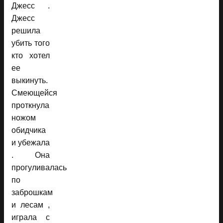
Джесс .
Джесс
решила
убить того
кто хотел
ее
выкинуть.
Смеющейся
проткнула
ножом
обидчика
и убежала
. Она
прогуливалась
по
заброшкам
и лесам ,
играла с