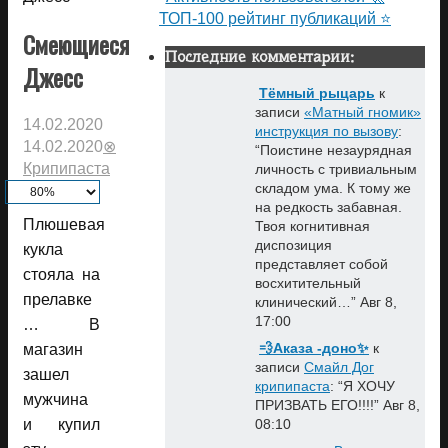
ТОП-100 рейтинг публикаций ⭐
Смеющиеся
Последние комментарии:
Джесс
Тёмный рыцарь
к
записи
«Матный гномик»
14.02.2020
инструкция по вызову
:
14.02.2020
⊗
“
Поистине незаурядная
Крипипаста
личность с тривиальным
складом ума. К тому же
на редкость забавная.
Плюшевая
Твоя когнитивная
диспозиция
кукла
представляет собой
стояла на
восхитительный
прелавке
клинический…
”
Авг 8,
17:00
… В
💨Аказа -доно✨
к
магазин
записи
Смайл Дог
зашел
крипипаста
: “
Я ХОЧУ
мужчина
ПРИЗВАТЬ ЕГО!!!!
”
Авг 8,
и купил
08:10