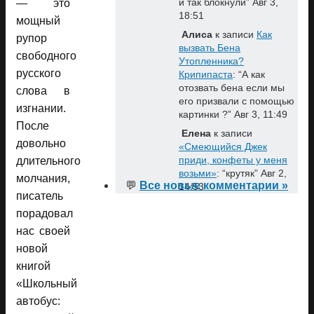
и так блокнули
”
Авг 3,
— это
18:51
мощный
Алиса
к записи
Как
рупор
вызвать Бена
свободного
Утопленника?
русского
Крипипаста
: “
А как
отозвать бена если мы
слова в
его призвали с помощью
изгнании.
картинки ?
”
Авг 3, 11:49
После
Елена
к записи
довольно
«Смеющийся Джек
приди, конфеты у меня
длительного
возьми»
: “
крутяк
”
Авг 2,
молчания,
💬
Все новые комментарии »
14:53
писатель
порадовал
нас своей
новой
книгой
«Школьный
автобус: