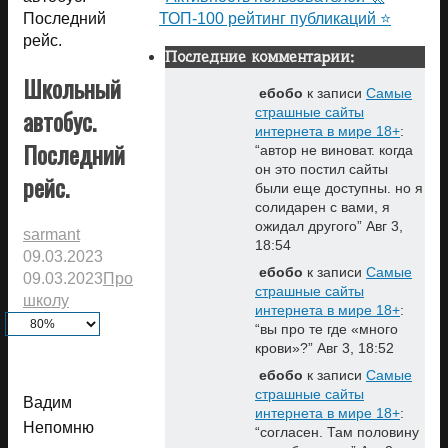
Последний
ТОП-100 рейтинг публикаций ⭐
рейс.
Последние комментарии:
Школьный
ебобо
к записи
Самые
автобус.
страшные сайты
интернета в мире 18+
:
Последний
“
автор не виноват. когда
он это постил сайты
рейс.
были еще доступны. но я
солидарен с вами, я
ожидал другого
”
Авг 3,
sarmant
18:54
09.03.2023
ебобо
к записи
Самые
09.03.2023
Про
страшные сайты
школу
интернета в мире 18+
:
“
вы про те где «много
крови»?
”
Авг 3, 18:52
ебобо
к записи
Самые
страшные сайты
Вадим
интернета в мире 18+
:
Непомню
“
согласен. Там половину