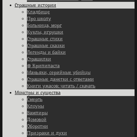
Страшные истории
Кладбище
Про школу
Больница, морг
Куклы, игрушки
Страшные стихи
Страшные сказки
Легенды и байки
Страшилки
⊗ Крипипаста
Маньяки, серийные убийцы
Страшные данетки с ответами
Книги ужасов: читать / скачать
Монстры и существа
Смерть
Клоуны
Вампиры
Домовой
Оборотни
Призраки и духи