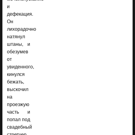
и
дефекация.
Он
лихорадочно
натянул
штаны, и
обезумев
от
увиденного,
кинулся
бежать,
выскочил
на
проезжую
часть и
попал под
свадебный
стретчер.