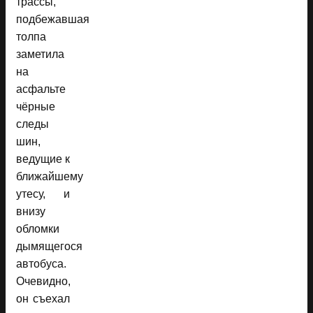
трассы,
подбежавшая
толпа
заметила
на
асфальте
чёрные
следы
шин,
ведущие к
ближайшему
утесу, и
внизу
обломки
дымящегося
автобуса.
Очевидно,
он съехал