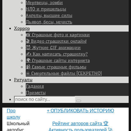
Мертвецы, зомби
НЛО и пришельцы
Ангелы, высшие силы
Дьявол, бесы, нечисть
Хоррор
📸 Страшные фото и картинки
🎬 Видео страшилки онлайн!
😈 Жуткие GIF анимации
✍ Как написать страшилку?
🌍 Страшные сайты интернета
📹 Самые страшные фильмы
☠ Смертельные файлы [СЕКРЕТНО]
Ритуалы
Гадания
Приметы
Search
Search
for:
Home
Про
+ ОПУБЛИКОВАТЬ ИСТОРИЮ
школу
ПОЛЬЗОВАТЕЛИ САЙТА 👽
Школьный
Рейтинг авторов сайта 🏆
автобус.
Активность пользователей 🚀