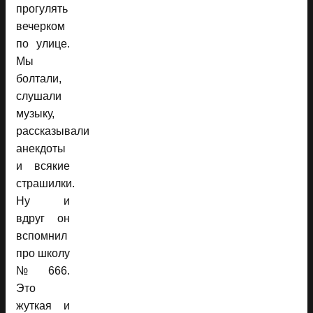
прогулять
вечерком
по улице.
Мы
болтали,
слушали
музыку,
рассказывали
анекдоты
и всякие
страшилки.
Ну и
вдруг он
вспомнил
про школу
№666.
Это
жуткая и