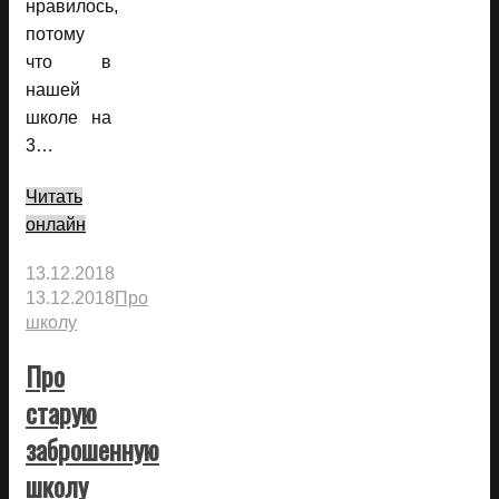
нравилось,
потому
что в
нашей
школе на
3…
Читать
онлайн
13.12.2018
13.12.2018
Про
школу
Про
старую
заброшенную
школу