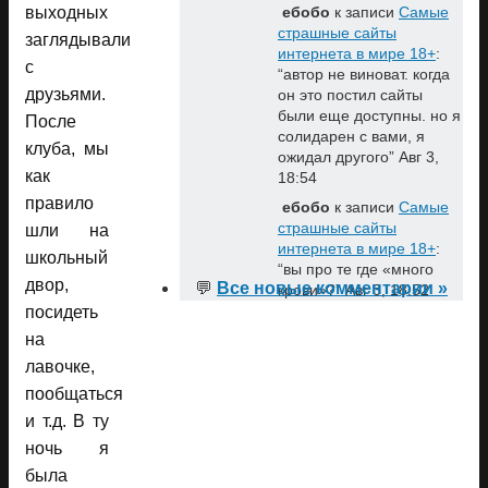
выходных
ебобо
к записи
Самые
страшные сайты
заглядывали
интернета в мире 18+
:
с
“
автор не виноват. когда
друзьями.
он это постил сайты
были еще доступны. но я
После
солидарен с вами, я
клуба, мы
ожидал другого
”
Авг 3,
как
18:54
правило
ебобо
к записи
Самые
страшные сайты
шли на
интернета в мире 18+
:
школьный
“
вы про те где «много
двор,
💬
Все новые комментарии »
крови»?
”
Авг 3, 18:52
посидеть
на
лавочке,
пообщаться
и т.д. В ту
ночь я
была