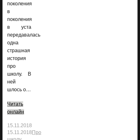
поколения
в
поколения
в уста
передавалась
одна
страшная
история
про
школу. В
ней
шлось о…
Читать
онлайн
15.11.2018
15.11.2018
Про
школу