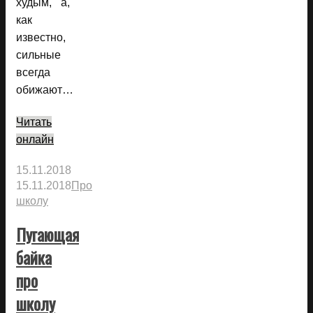
худым, а,
как
известно,
сильные
всегда
обижают…
Читать
онлайн
15.11.2018
15.11.2018
Про
школу
Пугающая
байка
про
школу