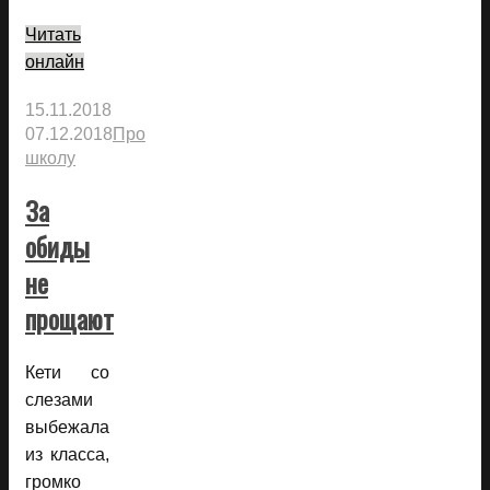
Читать
онлайн
15.11.2018
07.12.2018
Про
школу
За
обиды
не
прощают
Кети со
слезами
выбежала
из класса,
громко