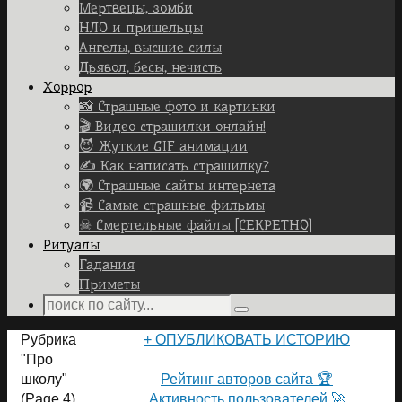
Мертвецы, зомби
НЛО и пришельцы
Ангелы, высшие силы
Дьявол, бесы, нечисть
Хоррор
📸 Страшные фото и картинки
🎬 Видео страшилки онлайн!
😈 Жуткие GIF анимации
✍ Как написать страшилку?
🌍 Страшные сайты интернета
📹 Самые страшные фильмы
☠ Смертельные файлы [СЕКРЕТНО]
Ритуалы
Гадания
Приметы
Search
Search
for:
Home
Рубрика
+ ОПУБЛИКОВАТЬ ИСТОРИЮ
"Про
ПОЛЬЗОВАТЕЛИ САЙТА 👽
школу"
Рейтинг авторов сайта 🏆
(Page 4)
Активность пользователей 🚀