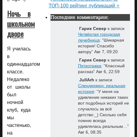
ТОП-100 рейтинг публикаций ⭐
Ночь в
Последние комментарии:
школьном
Гарик Север
к записи
дворе
Четвёртая городская
лечебница
: “
Шикарная
история! Спасибо
Я училась
автору
”
Авг 7, 09:20
в
Гарик Север
к записи
одиннадцатом
Пятиэтажка
: “
Классный
классе.
рассказ
”
Авг 6, 22:59
Недалеко
JullArh
к записи
Слендермен: реальная
от школы
история
: “
У меня на
был
удивление никаких таких
ночной
вот подобных историй не
случалось за всё
клуб, куда
детство:_) Сколько себя
мы
помню всегда
частенько,
удивлялась реальным…
”
Авг 6, 08:35
на