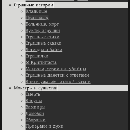
Страшные истории
Кладбище
Про школу
Больница, морг
Куклы, игрушки
Страшные стихи
Страшные сказки
Легенды и байки
Страшилки
⊗ Крипипаста
Маньяки, серийные убийцы
Страшные данетки с ответами
Книги ужасов: читать / скачать
Монстры и существа
Смерть
Клоуны
Вампиры
Домовой
Оборотни
Призраки и духи