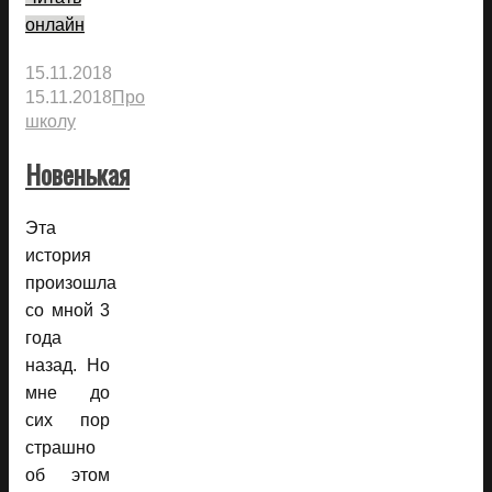
онлайн
15.11.2018
15.11.2018
Про
школу
Новенькая
Эта
история
произошла
со мной 3
года
назад. Но
мне до
сих пор
страшно
об этом