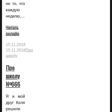
не то, что
каждую
неделю,…
Читать
онлайн
15.11.2018
15.11.2018
Про
школу
Про
школу
№666
Я и мой
друг Коля
решили