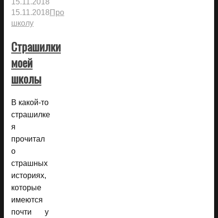
15.11.2018
15.11.2018
Про
школу
Страшилки
моей
школы
В какой-то
страшилке
я
прочитал
о
страшных
историях,
которые
имеются
почти у