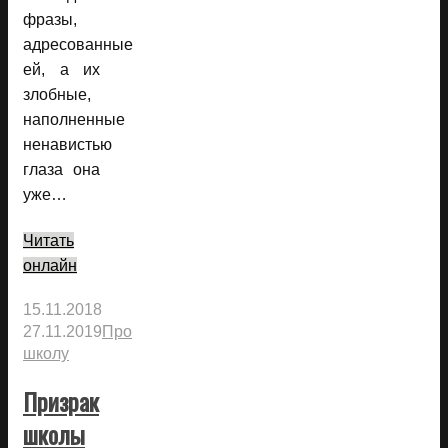
фразы,
адресованные
ей, а их
злобные,
наполненные
ненавистью
глаза она
уже…
Читать
онлайн
15.11.2018
27.11.2019
Про
школу
Призрак
школы