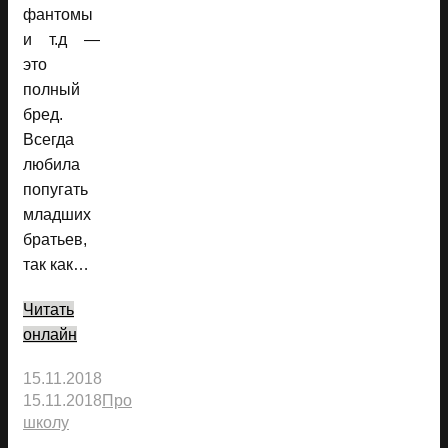
фантомы
и т.д —
это
полный
бред.
Всегда
любила
попугать
младших
братьев,
так как…
Читать
онлайн
15.11.2018
15.11.2018
Про
школу