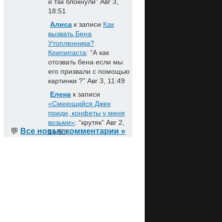
и так блокнули
”
Авг 3,
18:51
Алиса
к записи
Как
вызвать Бена
Утопленника?
Крипипаста
: “
А как
отозвать бена если мы
его призвали с помощью
картинки ?
”
Авг 3, 11:49
Елена
к записи
«Смеющийся Джек
приди, конфеты у меня
возьми»
: “
крутяк
”
Авг 2,
💬
Все новые комментарии »
14:53