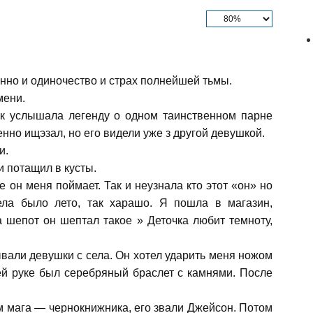
нно и одиночество и страх полнейшей тьмы.
мени.
ек услышала легенду о одном таинственном парне
нно ищэзал, но его видели уже з другой девушкой.
и.
и потащил в кусты.
 он меня поймает. Так и неузнала кто этот «он» но
ела было лето, так харашо. Я пошла в магазин,
 шепот он шептал такое » Деточка любит темноту,
вали девушки с села. Он хотел ударить меня ножом
ей руке был серебряный браслет с камнями. После
ом мага — чернокнижника, его звали Джейсон. Потом