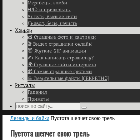
Мертвецы, зомби
НЛО и пришельцы
Ангелы, высшие силы
Дьявол, бесы, нечисть
Хоррор
📸 Страшные фото и картинки
🎬 Видео страшилки онлайн!
😈 Жуткие GIF анимации
✍ Как написать страшилку?
🌍 Страшные сайты интернета
📹 Самые страшные фильмы
☠ Смертельные файлы [СЕКРЕТНО]
Ритуалы
Гадания
Приметы
Search
Search
for:
Home
Легенды и байки
Пустота шепчет свою трель
Пустота шепчет свою трель