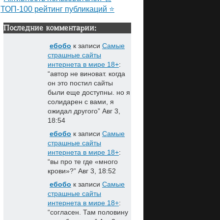
ТОП-100 рейтинг публикаций ⭐
Последние комментарии:
ебобо
к записи
Самые
страшные сайты
интернета в мире 18+
:
“
автор не виноват. когда
он это постил сайты
были еще доступны. но я
солидарен с вами, я
ожидал другого
”
Авг 3,
18:54
ебобо
к записи
Самые
страшные сайты
интернета в мире 18+
:
“
вы про те где «много
крови»?
”
Авг 3, 18:52
ебобо
к записи
Самые
страшные сайты
интернета в мире 18+
:
“
согласен. Там половину