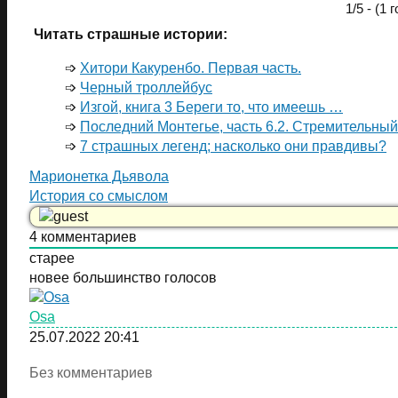
1/5 - (1 
Читать страшные истории:
➩
Хитори Какуренбо. Первая часть.
➩
Черный троллейбус
➩
Изгой, книга 3 Береги то, что имеешь …
➩
Последний Монтегье, часть 6.2. Стремительный
➩
7 страшных легенд; насколько они правдивы?
Марионетка Дьявола
История со смыслом
4
комментариев
старее
новее
большинство голосов
Osa
25.07.2022 20:41
Без комментариев