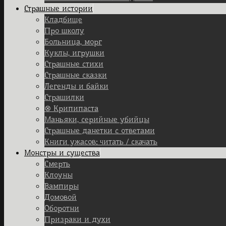
Страшные истории
Кладбище
Про школу
Больница, морг
Куклы, игрушки
Страшные стихи
Страшные сказки
Легенды и байки
Страшилки
⊗ Крипипаста
Маньяки, серийные убийцы
Страшные данетки с ответами
Книги ужасов: читать / скачать
Монстры и существа
Смерть
Клоуны
Вампиры
Домовой
Оборотни
Призраки и духи