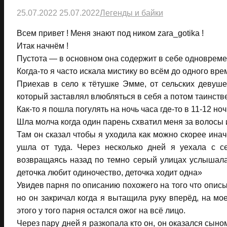
25.07.2022
25.07.2022
Легенды и байки
Всем привет ! Меня знают под ником zara_gotika !
Итак начнём !
Пустота — в основном она содержит в себе одновреме
Когда-то я часто искала мистику во всём до одного вре
Приехав в село к тётушке Эмме, от сельских девуш
который заставлял влюбляться в себя а потом таинстве
Как-то я пошла погулять на ночь часа где-то в 11-12 ноч
Шла молча когда один парень схватил меня за волосы 
Там он сказал чтобы я уходила как можно скорее иначе
ушла от туда. Через несколько дней я уехала с с
возвращаясь назад по темно серый улицах услышала
деточка любит одиночество, деточка ходит одна»
Увидев парня по описанию похожего на того что описы
но он закричал когда я вытащила руку вперёд, на мо
этого у того парня остался ожог на всё лицо.
Через пару дней я разкопала кто он, он оказался сын