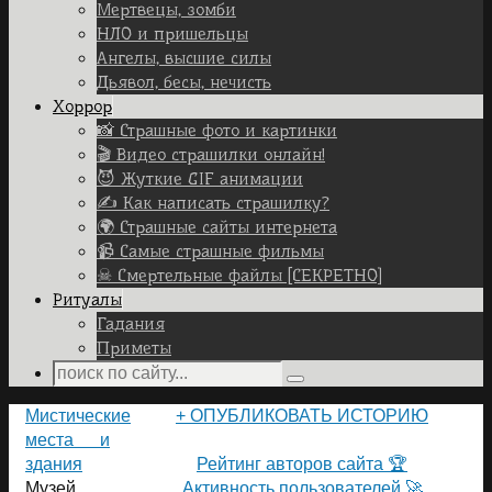
Мертвецы, зомби
НЛО и пришельцы
Ангелы, высшие силы
Дьявол, бесы, нечисть
Хоррор
📸 Страшные фото и картинки
🎬 Видео страшилки онлайн!
😈 Жуткие GIF анимации
✍ Как написать страшилку?
🌍 Страшные сайты интернета
📹 Самые страшные фильмы
☠ Смертельные файлы [СЕКРЕТНО]
Ритуалы
Гадания
Приметы
Search
Search
for:
Home
Мистические
+ ОПУБЛИКОВАТЬ ИСТОРИЮ
места и
ПОЛЬЗОВАТЕЛИ САЙТА 👽
здания
Рейтинг авторов сайта 🏆
Музей
Активность пользователей 🚀