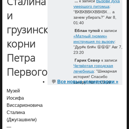
Сталина
...
к записи
Вызови духа
умершого питомца
:
и
“
ВХВХВВХХВВХВХ… а
зачем убирать?
”
Авг 8,
01:40
грузинские
Еблан тупой
к записи
«Матный гномик»
корни
инструкция по вызову
:
“
Дур#к бл#н 🤬🤬🤬
”
Авг 7,
23:20
Петра
Гарик Север
к записи
Четвёртая городская
Первого
лечебница
: “
Шикарная
история! Спасибо
💬
Все новые комментарии »
автору
”
Авг 7, 09:20
Музей
Иосифа
Виссарионовича
Сталина
(Джугашвили)
—