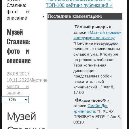
Сталина:
ТОП-100 рейтинг публикаций ⭐
фото и
Последние комментарии:
описание
Тёмный рыцарь
к
Музей
записи
«Матный гномик»
инструкция по вызову
:
Сталина:
“
Поистине незаурядная
фото и
личность с тривиальным
складом ума. К тому же
описание
на редкость забавная.
Твоя когнитивная
диспозиция
28.08.2017
представляет собой
10.11.2022
Мистические
восхитительный
места и
клинический…
”
Авг 8,
17:00
здания
💨Аказа -доно✨
к
записи
Смайл Дог
крипипаста
: “
Я ХОЧУ
Музей
ПРИЗВАТЬ ЕГО!!!!
”
Авг 8,
08:10