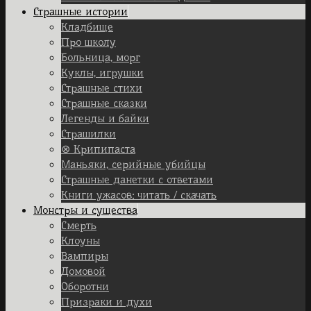
Страшные истории
Кладбище
Про школу
Больница, морг
Куклы, игрушки
Страшные стихи
Страшные сказки
Легенды и байки
Страшилки
⊗ Крипипаста
Маньяки, серийные убийцы
Страшные данетки с ответами
Книги ужасов: читать / скачать
Монстры и существа
Смерть
Клоуны
Вампиры
Домовой
Оборотни
Призраки и духи