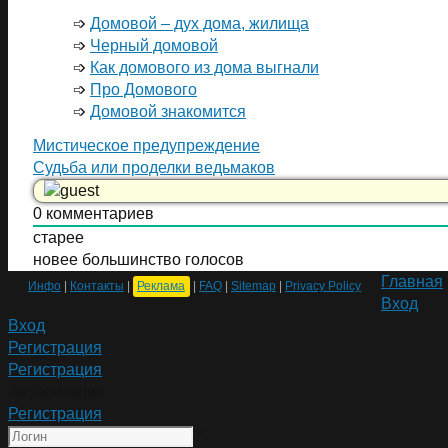
➩
Домовой – дух дома, жилища
➩
Черный домовой
➩
Как домового из дома выгнали
➩
Про Домового
➩
Домовой знакомится
Мистическое предупреждение
Судьба или проделки ведьмаков
0
комментариев
старее
новее
большинство голосов
Главная
Инфо
|
Контакты
|
Реклама
|
FAQ
|
Sitemap
|
Privacy Policy
Вход
Вход
Регистрация
Регистрация
Авторизация
Регистрация
*