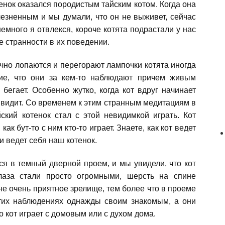
енок оказался породистым тайским котом. Когда она
езненным и мы думали, что он не выживет, сейчас
емного я отвлекся, короче котята подрастали у нас
е странности в их поведении.
ычно лопаются и перегорают лампочки котята иногда
ние, что они за кем-то наблюдают причем живым
 бегает. Особенно жутко, когда кот вдруг начинает
то видит. Со временем к этим странным медитациям в
ский котенок стал с этой невидимкой играть. Кот
как бут-то с ним кто-то играет. Знаете, как кот ведет
и ведет себя наш котенок.
я в темный дверной проем, и мы увидели, что кот
глаза стали просто огромными, шерсть на спине
не очень приятное зрелище, тем более что в проеме
этих наблюдениях однажды своим знакомым, а они
о кот играет с домовым или с духом дома.