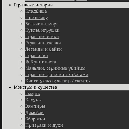
Страшные истории
Кладбище
Про школу
Больница, морг
Куклы, игрушки
Страшные стихи
Страшные сказки
Легенды и байки
Страшилки
⊗ Крипипаста
Маньяки, серийные убийцы
Страшные данетки с ответами
Книги ужасов: читать / скачать
Монстры и существа
Смерть
Клоуны
Вампиры
Домовой
Оборотни
Призраки и духи