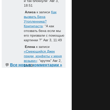
и так блокнули
”
Авг 3,
18:51
Алиса
к записи
Как
вызвать Бена
Утопленника?
Крипипаста
: “
А как
отозвать бена если мы
его призвали с помощью
картинки ?
”
Авг 3, 11:49
Елена
к записи
«Смеющийся Джек
приди, конфеты у меня
возьми»
: “
крутяк
”
Авг 2,
💬
Все новые комментарии »
14:53