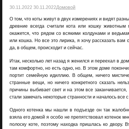
30.11.2022
30.11.2022
Домовой
О том, что коты живут в двух измерениях и видят разн
древние всегда считали кота или кошку животным м
окажется, что рядом со всякими колдунами и ведьмам
или кошка. Но все это лирика, я хочу рассказать вам
да, в общем, происходит и сейчас.
Итак, несколько лет назад я женился и переехал в дом
там комфортно, но есть одно, но. В этом доме покончи
портит семейную идиллию. В общем, ничего мистич
странные вещи, но ничего конкретного сказать нель
причины выбивает свет и на этом все заканчивается,
стали замечать некоторые странности и началось все с
Одного котенка мы нашли в подъезде он так жалобно
взяла его домой я особо не препятствовал котенок мн
полоску коте, поэтому находка пришлась ко двору. В