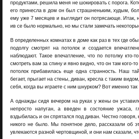
продуктами, решила меня не шокировать с порога. Кот
его принесла в дом он был страшненьким, худым, бол
ему уже 7 месяцев и выглядит он потрясающе. Итак, н
ив се было нормально, но мы стали замечать некоторы
В определенных комнатах в доме как раз в тех где об
подолгу смотрят на потолок и создается впечатле
наблюдают. Такое впечатление, что по потолку кто-то
смотреть вам за спину и явно видно, что он там кого-
потолок прибавилась еще одна странность. Наш тай
бегает, прыгает на стены, диван, кресла с таким видом, 
себя, когда вы играете с ним шнурком? Вот именно так 
А однажды сидя вечером на руках у жены он уставилс
непросто напуган, а введен в состояние ужаса, 
вздыбилась и он спрятался под диван. Честно говоря, 
никого не было. Мы понятное дело, рассказали об 
увлекаются разной чертовщиной, и они нам сказали, чт