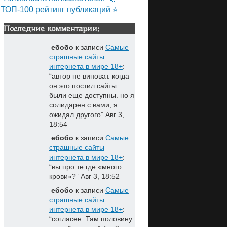
ТОП-100 рейтинг публикаций ⭐
Последние комментарии:
ебобо
к записи
Самые
страшные сайты
интернета в мире 18+
:
“
автор не виноват. когда
он это постил сайты
были еще доступны. но я
солидарен с вами, я
ожидал другого
”
Авг 3,
18:54
ебобо
к записи
Самые
страшные сайты
интернета в мире 18+
:
“
вы про те где «много
крови»?
”
Авг 3, 18:52
ебобо
к записи
Самые
страшные сайты
интернета в мире 18+
:
“
согласен. Там половину