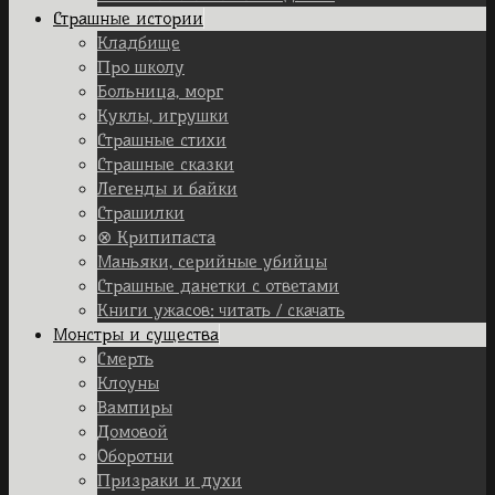
Страшные истории
Кладбище
Про школу
Больница, морг
Куклы, игрушки
Страшные стихи
Страшные сказки
Легенды и байки
Страшилки
⊗ Крипипаста
Маньяки, серийные убийцы
Страшные данетки с ответами
Книги ужасов: читать / скачать
Монстры и существа
Смерть
Клоуны
Вампиры
Домовой
Оборотни
Призраки и духи