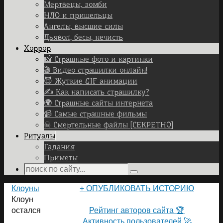
Мертвецы, зомби
НЛО и пришельцы
Ангелы, высшие силы
Дьявол, бесы, нечисть
Хоррор
📸 Страшные фото и картинки
🎬 Видео страшилки онлайн!
😈 Жуткие GIF анимации
✍ Как написать страшилку?
🌍 Страшные сайты интернета
📹 Самые страшные фильмы
☠ Смертельные файлы [СЕКРЕТНО]
Ритуалы
Гадания
Приметы
Search
Search
for:
Home
Клоуны
+ ОПУБЛИКОВАТЬ ИСТОРИЮ
Клоун
ПОЛЬЗОВАТЕЛИ САЙТА 👽
остался
Рейтинг авторов сайта 🏆
Активность пользователей 🚀