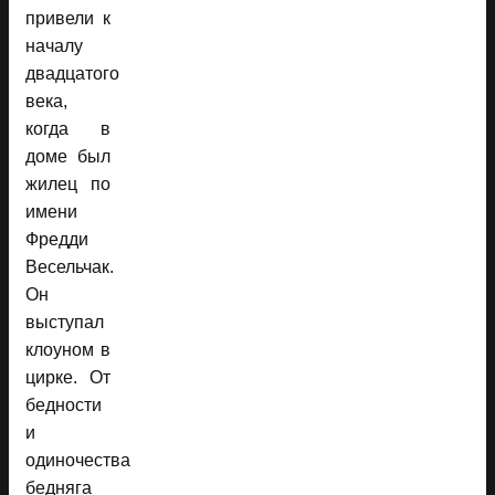
привели к
началу
двадцатого
века,
когда в
доме был
жилец по
имени
Фредди
Весельчак.
Он
выступал
клоуном в
цирке. От
бедности
и
одиночества
бедняга