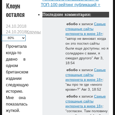
Клоун
ТОП-100 рейтинг публикаций ⭐
остался
Последние комментарии:
ебобо
к записи
Самые
24.10.2018
страшные сайты
24.10.2018
Клоуны
интернета в мире 18+
:
“
автор не виноват. когда
он это постил сайты
Прочитала
были еще доступны. но я
когда-то
солидарен с вами, я
ожидал другого
”
Авг 3,
давно в
18:54
одном
ебобо
к записи
Самые
британском
страшные сайты
издании
интернета в мире 18+
:
“
вы про те где «много
следующую
крови»?
”
Авг 3, 18:52
историю.
ебобо
к записи
Самые
Мне она
страшные сайты
показалась
интернета в мире 18+
:
жуткой.
“
согласен. Там половину