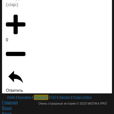
(:clap:)
0
Ответить
Инфо
|
Контакты
|
Реклама
|
FAQ
|
Sitemap
|
Privacy Policy
Главная
Очень страшные истории © 2025 MISTIKA.PRO
Вход
Вход