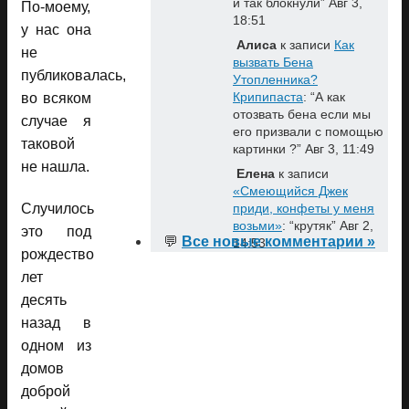
и так блокнули
”
Авг 3,
По-моему,
18:51
у нас она
Алиса
к записи
Как
не
вызвать Бена
публиковалась,
Утопленника?
Крипипаста
: “
А как
во всяком
отозвать бена если мы
случае я
его призвали с помощью
таковой
картинки ?
”
Авг 3, 11:49
не нашла.
Елена
к записи
«Смеющийся Джек
Случилось
приди, конфеты у меня
возьми»
: “
крутяк
”
Авг 2,
это под
💬
Все новые комментарии »
14:53
рождество
лет
десять
назад в
одном из
домов
доброй