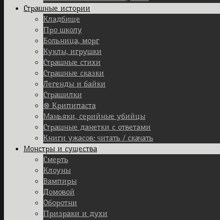
Страшные истории
Кладбище
Про школу
Больница, морг
Куклы, игрушки
Страшные стихи
Страшные сказки
Легенды и байки
Страшилки
⊗ Крипипаста
Маньяки, серийные убийцы
Страшные данетки с ответами
Книги ужасов: читать / скачать
Монстры и существа
Смерть
Клоуны
Вампиры
Домовой
Оборотни
Призраки и духи