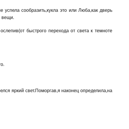
 успела сообразить,кукла это или Люба,как дверь
 вещи.
 ослепив(от быстрого перехода от света к темноте
о.
елся яркий свет.Поморгав,я наконец определила,на