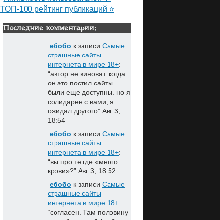
ТОП-100 рейтинг публикаций ⭐
Последние комментарии:
ебобо
к записи
Самые
страшные сайты
интернета в мире 18+
:
“
автор не виноват. когда
он это постил сайты
были еще доступны. но я
солидарен с вами, я
ожидал другого
”
Авг 3,
18:54
ебобо
к записи
Самые
страшные сайты
интернета в мире 18+
:
“
вы про те где «много
крови»?
”
Авг 3, 18:52
ебобо
к записи
Самые
страшные сайты
интернета в мире 18+
:
“
согласен. Там половину