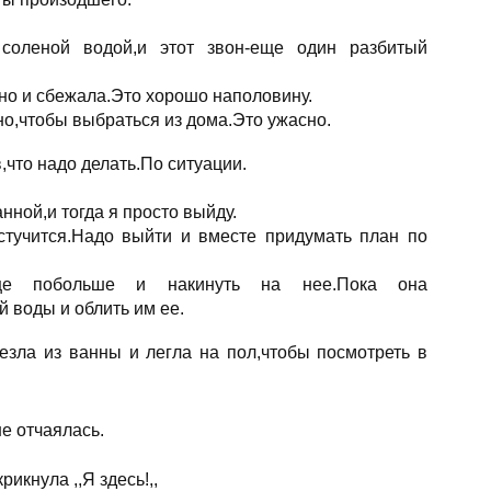
соленой водой,и этот звон-еще один разбитый
кно и сбежала.Это хорошо наполовину.
но,чтобы выбраться из дома.Это ужасно.
,что надо делать.По ситуации.
нной,и тогда я просто выйду.
стучится.Надо выйти и вместе придумать план по
нце побольше и накинуть на нее.Пока она
 воды и облить им ее.
езла из ванны и легла на пол,чтобы посмотреть в
не отчаялась.
икнула ,,Я здесь!,,