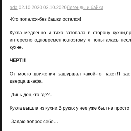
ada
02.10.2020
02.10.2020
Легенды и байки
-Кто попался-без башки остался!
Кукла медленно и тихо затопала в сторону кухни,
интересно одновременно,поэтому я попыталась несл
кухне.
ЧЕРТ!!!
От моего движения зашуршал какой-то пакет.Я зас
дверца шкафа.
-Динь-дон,кто где?..
Кукла вышла из кухни.В руках у нее уже был на просто
-Задаю вопрос себе…