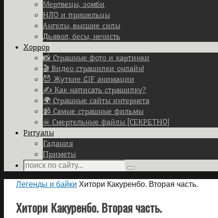
Мертвецы, зомби
НЛО и пришельцы
Ангелы, высшие силы
Дьявол, бесы, нечисть
Хоррор
📸 Страшные фото и картинки
🎬 Видео страшилки онлайн!
😈 Жуткие GIF анимации
✍ Как написать страшилку?
🌍 Страшные сайты интернета
📹 Самые страшные фильмы
☠ Смертельные файлы [СЕКРЕТНО]
Ритуалы
Гадания
Приметы
Search
Search
for:
Home
Легенды и байки
Хитори Какуренбо. Вторая часть.
Хитори Какуренбо. Вторая часть.