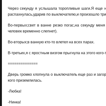
Через секунду я услышала торопливые шаги.Я еще не
распахнулась,ударив по выключателю,и произошло три
Во-первых;свет в ванне резко погас,на секунду меня
человек временно слепнет).
Во-вторых;в ванную кто-то влетел на всех парах.
В-третьих,я с яростным визгом прыгнула на этого кого-т
==============
Дверь громко хлопнула о выключатель еще раз и загор
кого приземлилась.
-Любка!
-Нинка!