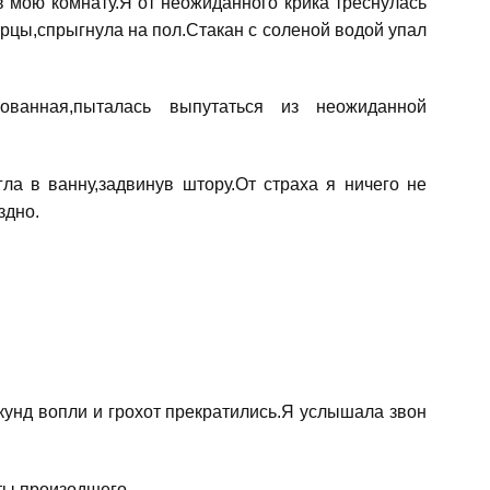
в мою комнату.Я от неожиданного крика треснулась
рцы,спрыгнула на пол.Стакан с соленой водой упал
рованная,пыталась выпутаться из неожиданной
ла в ванну,задвинув штору.От страха я ничего не
здно.
кунд вопли и грохот прекратились.Я услышала звон
ты произодшего.