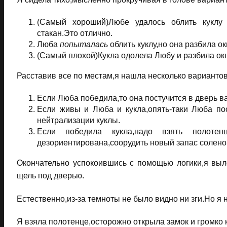
(Самый хороший)Любе удалось облить куклу 
стакан.Это отлично.
Люба
попыталась
облить куклу,но она разбила о
(Самый плохой)Кукла одолела Любу и разбила ок
Расставив все по местам,я нашла несколько вариантов
Если Люба победила,то она постучится в дверь ва
Если живы и Люба и кукла,опять-таки Люба по
нейтрализации куклы.
Если победила кукла,надо взять полоте
дезориентирована,соорудить новый запас соленой
Окончательно успокоившись с помощью логики,я выл
щель под дверью.
Естественно,из-за темноты не было видно ни зги.Но я 
Я взяла полотенце,осторожно открыла замок и громко кр