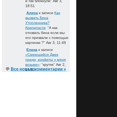
и так блокнули
”
Авг 3,
18:51
Алиса
к записи
Как
вызвать Бена
Утопленника?
Крипипаста
: “
А как
отозвать бена если мы
его призвали с помощью
картинки ?
”
Авг 3, 11:49
Елена
к записи
«Смеющийся Джек
приди, конфеты у меня
возьми»
: “
крутяк
”
Авг 2,
💬
Все новые комментарии »
14:53