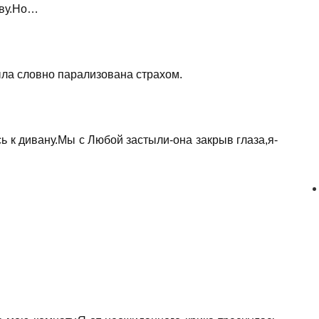
ову.Но…
ыла словно парализована страхом.
 к дивану.Мы с Любой застыли-она закрыв глаза,я-