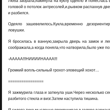
Люба заорала,накинула на куклу одеяло и понеслась 
головой о потолок антресолей,и,рывком распахнув две
и разбился.
Одеяло зашевелилось.Кукла,временно дезориенти
ловушки.
Я бросилась в ванную,закрыла дверь на замок и лег
соображала,а когда поняла,что натворила,было уже по
-ААААА!!!НИИИИНАААА!!!
Громкий вопль-сильный грохот-зловещий хохот…
================
Я зажмурила глаза и заткнула уши.Через несколько се
разбитого стекла и визг.Затем наступила тишина.
Я сидела тихо,мысленно прокручивая в голове вариан