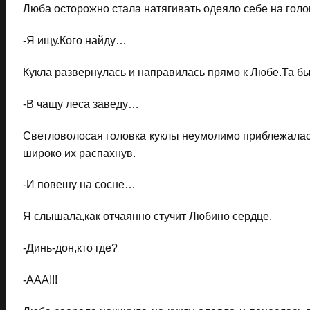
Люба осторожно стала натягивать одеяло себе на гол
-Я ищу.Кого найду…
Кукла развернулась и направилась прямо к Любе.Та б
-В чащу леса заведу…
Светловолосая головка куклы неумолимо приблежалась
широко их распахнув.
-И повешу на сосне…
Я слышала,как отчаянно стучит Любино сердце.
-Динь-дон,кто где?
-ААА!!!