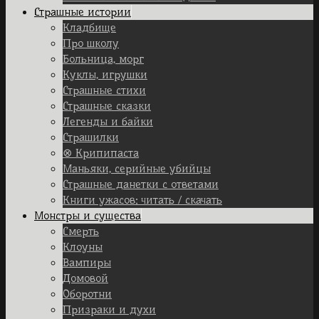
Страшные истории
Кладбище
Про школу
Больница, морг
Куклы, игрушки
Страшные стихи
Страшные сказки
Легенды и байки
Страшилки
⊗ Крипипаста
Маньяки, серийные убийцы
Страшные данетки с ответами
Книги ужасов: читать / скачать
Монстры и существа
Смерть
Клоуны
Вампиры
Домовой
Оборотни
Призраки и духи