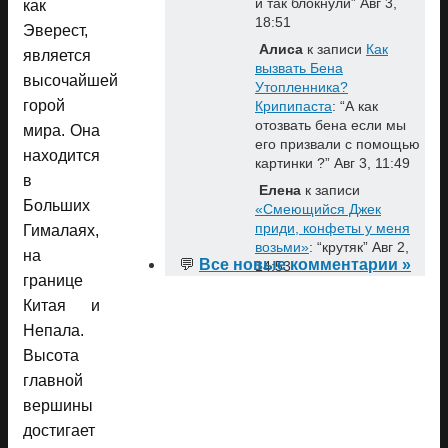
и так блокнули
”
Авг 3,
как
18:51
Эверест,
Алиса
к записи
Как
является
вызвать Бена
высочайшей
Утопленника?
горой
Крипипаста
: “
А как
отозвать бена если мы
мира. Она
его призвали с помощью
находится
картинки ?
”
Авг 3, 11:49
в
Елена
к записи
Больших
«Смеющийся Джек
приди, конфеты у меня
Гималаях,
возьми»
: “
крутяк
”
Авг 2,
на
💬
Все новые комментарии »
14:53
границе
Китая и
Непала.
Высота
главной
вершины
достигает