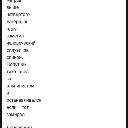
метров
выше
четвертого
лагеря, он
вдруг
заметил
человеческий
силуэт за
спиной.
Попутчик
тихо шел
за
альпинистом
и
останавливался,
если тот
замирал.
Добравшись