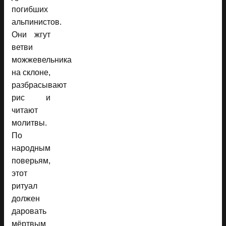
погибших
альпинистов.
Они жгут
ветви
можжевельника
на склоне,
разбрасывают
рис и
читают
молитвы.
По
народным
поверьям,
этот
ритуал
должен
даровать
мёртвым