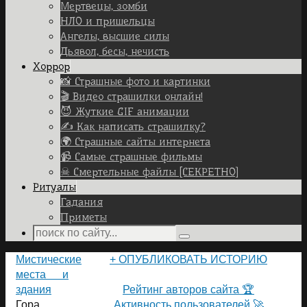
Мертвецы, зомби
НЛО и пришельцы
Ангелы, высшие силы
Дьявол, бесы, нечисть
Хоррор
📸 Страшные фото и картинки
🎬 Видео страшилки онлайн!
😈 Жуткие GIF анимации
✍ Как написать страшилку?
🌍 Страшные сайты интернета
📹 Самые страшные фильмы
☠ Смертельные файлы [СЕКРЕТНО]
Ритуалы
Гадания
Приметы
Search
Search
for:
Home
Мистические
+ ОПУБЛИКОВАТЬ ИСТОРИЮ
места и
ПОЛЬЗОВАТЕЛИ САЙТА 👽
здания
Рейтинг авторов сайта 🏆
Гора
Активность пользователей 🚀