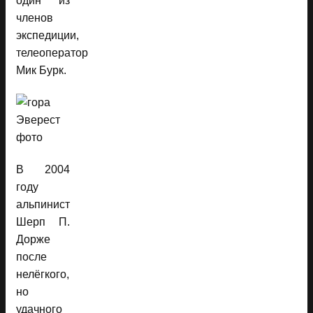
один из
членов
экспедиции,
телеоператор
Мик Бурк.
В 2004
году
альпинист
Шерп П.
Дорже
после
нелёгкого,
но
удачного