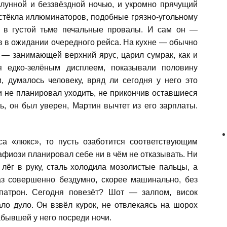
злунной и беззвёздной ночью, и укромно прячущий
стёкла иллюминаторов, подобные грязно-угольному
я в густой тьме печальные провалы. И сам он —
 в ожидании очередного рейса. На кухне — обычно
 — занимающей верхний ярус, царил сумрак, как и
я едко-зелёным дисплеем, показывали половину
и, думалось человеку, вряд ли сегодня у него это
и не планировал уходить, не прикончив оставшиеся
ь, он был уверен, Мартин вычтет из его зарплаты.
са «люкс», то пусть озаботится соответствующим
фиози планировал себе ни в чём не отказывать. Ни
лёг в руку, сталь холодила мозолистые пальцы, а
аз совершенно бездумно, скорее машинально, без
 патрон. Сегодня повезёт? Шот — залпом, висок
ло дуло. Он взвёл курок, не отвлекаясь на шорох
абывшей у него посреди ночи.