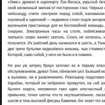
«Уимс» дремал в аэропорту Лас-Вегаса, укрытый бе
свой несменный экипаж от посторонних глаз. Чёрные 
небосводу, слепо смотрели перед собой, напомина
огромный и одинокий — недвижно стоял подле ангаров
маленьком пристанище для их беспокойной команды,
снаружи. Электронные часы на столе, поблёскива
третьего; скоро начнёт светать. Спать не хотелось, 
получится. Их рабочий день начинался в шесть, а Тон
две трети бутылки недешёвого коньяка, чью стоимост
Которой, само собой, у него не было и в помине.
Но раз уж хитрец Краун заточил их в тюрьму клас
обслуживанием, думал Тони, обновляя шот. Бывший ма
в выпивке, ни в развлечениях. Револьвер податливо 
барабан, который он небрежно прокрутил, на сей р
былого азарта, неизменно таил один злосчастный
привычно, точно шепча что-то неутешительное, ласка
шагов и тень высокой фигуры Камелии, бог знает что з