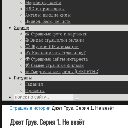
Мертвецы, зомби
НЛО и пришельцы
Ангелы, высшие силы
Дьявол, бесы, нечисть
Хоррор
📸 Страшные фото и картинки
🎬 Видео страшилки онлайн!
😈 Жуткие GIF анимации
✍ Как написать страшилку?
🌍 Страшные сайты интернета
📹 Самые страшные фильмы
☠ Смертельные файлы [СЕКРЕТНО]
Ритуалы
Гадания
Приметы
Search
Search
for:
Home
Страшные истории
Джет Грув. Серия 1. Не везёт
Джет Грув. Серия 1. Не везёт