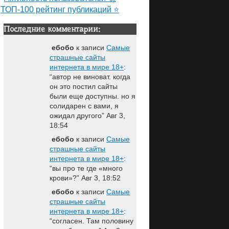
ТОП-100 рейтинг публикаций ⭐
Последние комментарии:
ебобо
к записи
Самые
страшные сайты
интернета в мире 18+
:
“
автор не виноват. когда
он это постил сайты
были еще доступны. но я
солидарен с вами, я
ожидал другого
”
Авг 3,
18:54
ебобо
к записи
Самые
страшные сайты
интернета в мире 18+
:
“
вы про те где «много
крови»?
”
Авг 3, 18:52
ебобо
к записи
Самые
страшные сайты
интернета в мире 18+
:
“
согласен. Там половину