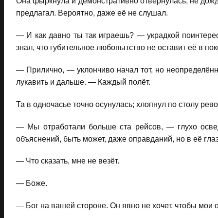
Она фыркнула и демонстративно отвернулась, не дожд
предлагал. Вероятно, даже её не слушал.
— И как давно ты так играешь? — украдкой поинтерес
знал, что губительное любопытство не оставит её в пок
— Прилично, — уклончиво начал тот, но неопределённ
лукавить и дальше. — Каждый полёт.
Та в одночасье точно осунулась; хлопнул по столу ре
— Мы отработали больше ста рейсов, — глухо осве
объяснений, быть может, даже оправданий, но в её гла
— Что сказать, мне не везёт.
— Боже.
— Бог на вашей стороне. Он явно не хочет, чтобы мои 