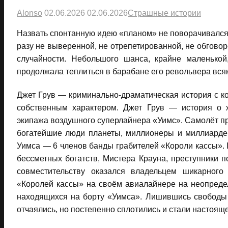
Alonso
02.06.2026
02.06.2026
Страшные истории
Назвать спонтанную идею «планом» не поворачивался я
разу не выверенной, не отрепетированной, не обгово
случайности. Небольшого шанса, крайне маленькой
продолжала теплиться в барабане его револьвера всяки
Джет Грув — криминально-драматическая история с ко
собственным характером. Джет Грув — история о 
экипажа воздушного суперлайнера «Уимс». Самолёт пр
богатейшие люди планеты, миллионеры и миллиарде
Уимса — 6 членов банды грабителей «Короли кассы».
бессметных богатств, Мистера Крауна, преступники п
совместительству оказался владельцем шикарного
«Королей кассы» на своём авиалайнере на неопреде
находящихся на борту «Уимса». Лишившись свободы
отчаялись, но постепенно сплотились и стали настоящ