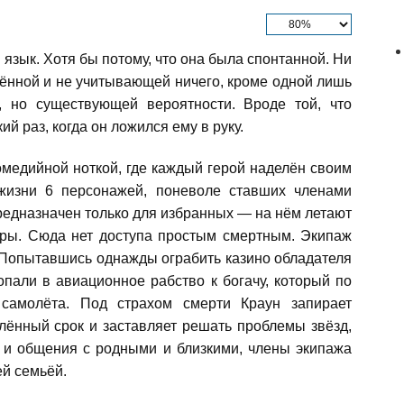
зык. Хотя бы потому, что она была спонтанной. Ни
рённой и не учитывающей ничего, кроме одной лишь
, но существующей вероятности. Вроде той, что
й раз, когда он ложился ему в руку.
медийной ноткой, где каждый герой наделён своим
жизни 6 персонажей, поневоле ставших членами
едназначен только для избранных — на нём летают
ры. Сюда нет доступа простым смертным. Экипаж
 Попытавшись однажды ограбить казино обладателя
опали в авиационное рабство к богачу, который по
 самолёта. Под страхом смерти Краун запирает
лённый срок и заставляет решать проблемы звёзд,
 и общения с родными и близкими, члены экипажа
ей семьёй.