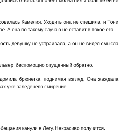
авшись ответа: оппонент молча пил и больше ей не
овалась Камелия. Уходить она не спешила, и Тони
ое. А она по такому случаю не оставит в покое его.
ость девушку не устраивала, а он не видел смысла
вольвер, беспомощно опущенный обратно.
домила брюнетка, поднимая взгляд. Она жаждала
зах уже заледенело смирение.
обещания канули в Лету. Некрасиво получится.