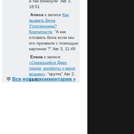
и так блокнули
”
Авг 3,
18:51
Алиса
к записи
Как
вызвать Бена
Утопленника?
Крипипаста
: “
А как
отозвать бена если мы
его призвали с помощью
картинки ?
”
Авг 3, 11:49
Елена
к записи
«Смеющийся Джек
приди, конфеты у меня
возьми»
: “
крутяк
”
Авг 2,
💬
Все новые комментарии »
14:53