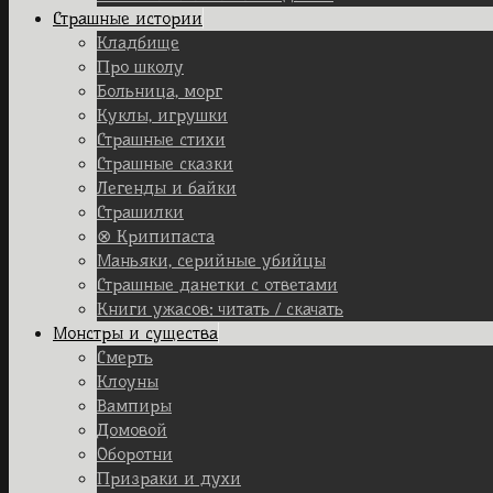
Страшные истории
Кладбище
Про школу
Больница, морг
Куклы, игрушки
Страшные стихи
Страшные сказки
Легенды и байки
Страшилки
⊗ Крипипаста
Маньяки, серийные убийцы
Страшные данетки с ответами
Книги ужасов: читать / скачать
Монстры и существа
Смерть
Клоуны
Вампиры
Домовой
Оборотни
Призраки и духи