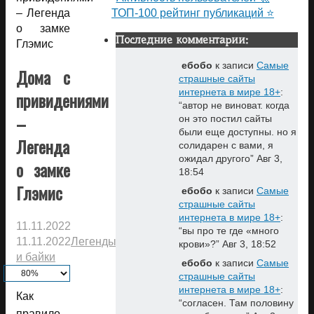
– Легенда
ТОП-100 рейтинг публикаций ⭐
о замке
Последние комментарии:
Глэмис
ебобо
к записи
Самые
Дома с
страшные сайты
интернета в мире 18+
:
привидениями
“
автор не виноват. когда
–
он это постил сайты
были еще доступны. но я
Легенда
солидарен с вами, я
ожидал другого
”
Авг 3,
о замке
18:54
Глэмис
ебобо
к записи
Самые
страшные сайты
интернета в мире 18+
:
11.11.2022
“
вы про те где «много
11.11.2022
Легенды
крови»?
”
Авг 3, 18:52
и байки
ебобо
к записи
Самые
страшные сайты
интернета в мире 18+
:
Как
“
согласен. Там половину
правило,