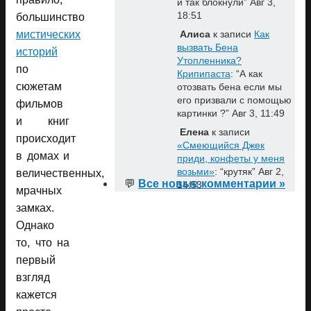
и так блокнули
”
Авг 3,
18:51
большинство
мистических
Алиса
к записи
Как
вызвать Бена
историй
Утопленника?
по
Крипипаста
: “
А как
сюжетам
отозвать бена если мы
его призвали с помощью
фильмов
картинки ?
”
Авг 3, 11:49
и книг
Елена
к записи
происходит
«Смеющийся Джек
в домах и
приди, конфеты у меня
возьми»
: “
крутяк
”
Авг 2,
величественных,
💬
Все новые комментарии »
14:53
мрачных
замках.
Однако
то, что на
первый
взгляд
кажется