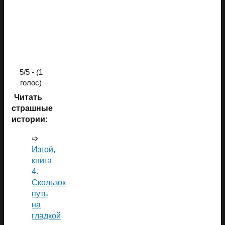
5/5 - (1
голос)
Читать
страшные
истории:
➩
Изгой,
книга
4.
Скользок
путь
на
гладкой