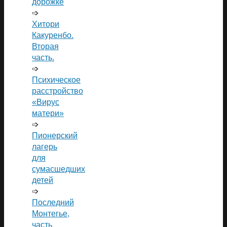
дорожке
➩
Хитори
Какуренбо.
Вторая
часть.
➩
Психическое
расстройство
«Вирус
матери»
➩
Пионерский
лагерь
для
сумасшедших
детей
➩
Последний
Монтегье,
часть