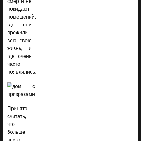
смерти не
покидают
помещений,
где они
прожили
всю свою
жизнь, и
где очень
часто
появлялись.
Принято
считать,
что
больше
всего