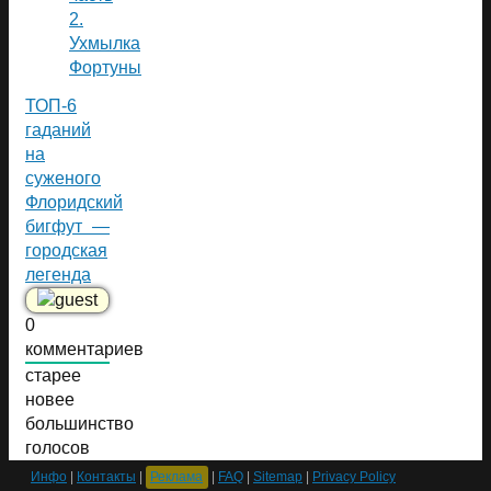
2.
Ухмылка
Фортуны
ТОП-6
гаданий
на
суженого
Флоридский
бигфут —
городская
легенда
0
комментариев
старее
новее
большинство
голосов
Инфо
|
Контакты
|
Реклама
|
FAQ
|
Sitemap
|
Privacy Policy