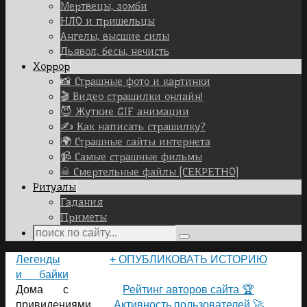
Мертвецы, зомби
НЛО и пришельцы
Ангелы, высшие силы
Дьявол, бесы, нечисть
Хоррор
📸 Страшные фото и картинки
🎬 Видео страшилки онлайн!
😈 Жуткие GIF анимации
✍ Как написать страшилку?
🌍 Страшные сайты интернета
📹 Самые страшные фильмы
☠ Смертельные файлы [СЕКРЕТНО]
Ритуалы
Гадания
Приметы
Search
Search
for:
Home
Легенды
+ ОПУБЛИКОВАТЬ ИСТОРИЮ
и байки
ПОЛЬЗОВАТЕЛИ САЙТА 👽
Дома с
Рейтинг авторов сайта 🏆
привидениями
Активность пользователей 🚀