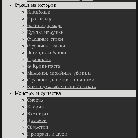
Страшные истории
Кладбище
Про школу
Больница, морг
Куклы, игрушки
Страшные стихи
Страшные сказки
Легенды и байки
Страшилки
⊗ Крипипаста
Маньяки, серийные убийцы
Страшные данетки с ответами
Книги ужасов: читать / скачать
Монстры и существа
Смерть
Клоуны
Вампиры
Домовой
Оборотни
Призраки и духи