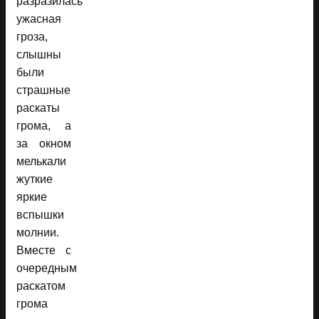
разразилась
ужасная
гроза,
слышны
были
страшные
раскаты
грома, а
за окном
мелькали
жуткие
яркие
вспышки
молнии.
Вместе с
очередным
раскатом
грома